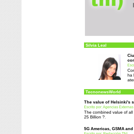
Silvia Leal
Ciu
co
Escr
Con
ha 
ate
TecnonewsWorld
The value of Helsinki's 
Escrito por: Agencias Externas
The combined value of all
25 Billion ?.
5G Americas, GSMA and 
Escrito por: Redacción TNI