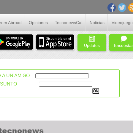
From Abroad
Opiniones
TecnonewsCat
Noticias
Videojuego
Updates
Encuesta
A A UN AMIGO
ASUNTO