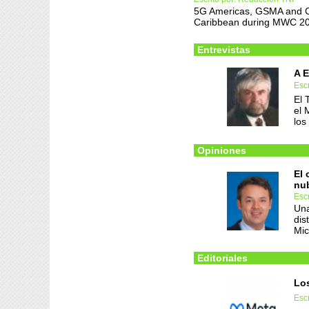
5G Americas, GSMA and CA
Caribbean during MWC 2
Entrevistas
A E
Esc
El 
el 
los
Opiniones
El 
nub
Esc
Una
dis
Mic
Editoriales
Lo
Esc