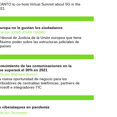
NTO to co-host Virtual Summit about 5G in the
021
uropa no le gustan los ciudadanos
rito por: JOSEP JOVER I PADRO
Tribunal de Justicia de la Unión europea que tiene
Máximo poder sobre las estructuras judiciales de
 países
crecimiento de las comunicaciones en la
e superará el 30% en 2021
rito por: Stéphane Quinnez
 nueva oportunidad de negocio para los
tribuidores de centralitas telefónicas, partners de
rosoft e integradores TIC
s ciberataques en pandemia
rito por: Tecnonews