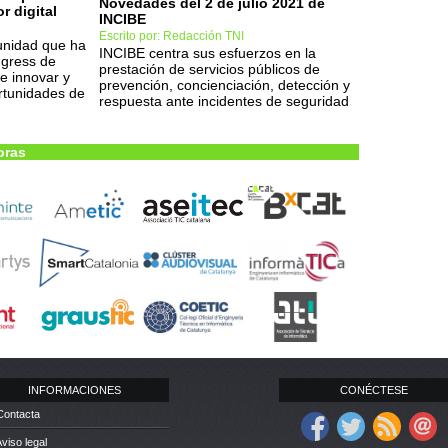
Novedades del 2 de julio 2021 de
r digital
INCIBE
Escrito por: Redacción TNI
unidad que ha
INCIBE centra sus esfuerzos en la
ngress de
prestación de servicios públicos de
e innovar y
prevención, concienciación, detección y
rtunidades de
respuesta ante incidentes de seguridad
oras
INFORMACIONES
CONÉCTESE
Contacta
Aviso legal