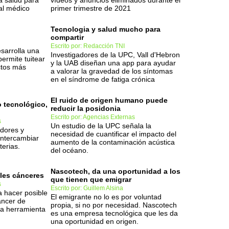
la salud para
vídeos y anuncios eliminados durante el
ial médico
primer trimestre de 2021
Tecnologia y salud mucho para
compartir
Escrito por: Redacción TNI
esarrolla una
Investigadores de la UPC, Vall d'Hebron
ermite tuitear
y la UAB diseñan una app para ayudar
ctos más
a valorar la gravedad de los síntomas
en el síndrome de fatiga crónica
El ruido de origen humano puede
o tecnológico,
reducir la posidonia
Escrito por: Agencias Externas
s
Un estudio de la UPC señala la
dores y
necesidad de cuantificar el impacto del
 intercambiar
aumento de la contaminación acústica
erias.
del océano.
Nascotech, da una oportunidad a los
bles cánceres
que tienen que emigrar
s
Escrito por: Guillem Alsina
 a hacer posible
El emigrante no lo es por voluntad
áncer de
propia, si no por necesidad. Nascotech
na herramienta
es una empresa tecnológica que les da
una oportunidad en origen.