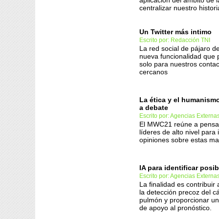
aplicación del ámbito de 
centralizar nuestro histor
Un Twitter más intimo
Escrito por: Redacción TNI
La red social de pájaro d
nueva funcionalidad que p
solo para nuestros conta
cercanos
La ética y el humanism
a debate
Escrito por: Agencias Externa
El MWC21 reúne a pensa
líderes de alto nivel para
opiniones sobre estas mat
IA para identificar posi
Escrito por: Agencias Externa
La finalidad es contribuir
la detección precoz del c
pulmón y proporcionar u
de apoyo al pronóstico.