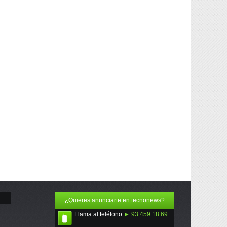
¿Quieres anunciarte en tecnonews?
Llama al teléfono
► 93 459 18 69