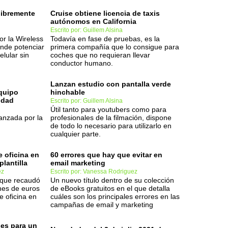
ibremente
Cruise obtiene licencia de taxis
autónomos en California
Escrito por: Guillem Alsina
por la Wireless
Todavía en fase de pruebas, es la
ende potenciar
primera compañía que lo consigue para
elular sin
coches que no requieran llevar
conductor humano.
Lanzan estudio con pantalla verde
equipo
hinchable
idad
Escrito por: Guillem Alsina
Útil tanto para youtubers como para
anzada por la
profesionales de la filmación, dispone
de todo lo necesario para utilizarlo en
cualquier parte.
e oficina en
60 errores que hay que evitar en
plantilla
email marketing
ez
Escrito por: Vanessa Rodriguez
 que recaudó
Un nuevo título dentro de su colección
nes de euros
de eBooks gratuitos en el que detalla
e oficina en
cuáles son los principales errores en las
campañas de email y marketing
es para un