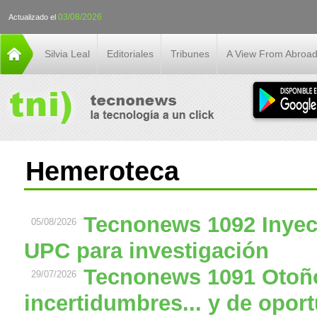
03/08/2026
Actualizado el
Silvia Leal
Editoriales
Tribunes
A View From Abroa
Hemeroteca
Tecnonews 1092 Inyect
05/08/2026
UPC para investigación
Tecnonews 1091 Otoño
29/07/2026
incertidumbres... y de opor