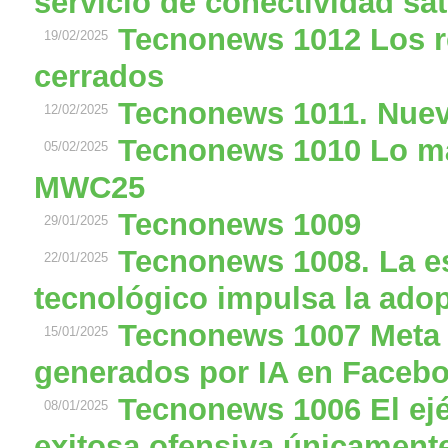
servicio de conectividad sat
Tecnonews 1012 Los re
19/02/2025
cerrados
Tecnonews 1011. Nuev
12/02/2025
Tecnonews 1010 Lo má
05/02/2025
MWC25
Tecnonews 1009
29/01/2025
Tecnonews 1008. La es
22/01/2025
tecnológico impulsa la adop
Tecnonews 1007 Meta p
15/01/2025
generados por IA en Faceb
Tecnonews 1006 El ejé
08/01/2025
exitosa ofensiva únicament