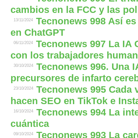
cambios en la FCC y las pol
Tecnonews 998 Así es
13/11/2024
en ChatGPT
Tecnonews 997 La IA 
06/11/2024
con los trabajadores humano
Tecnonews 996. Una IA
30/10/2024
precursores de infarto cereb
Tecnonews 995 Cada 
23/10/2024
hacen SEO en TikTok e Ins
Tecnonews 994 La intel
16/10/2024
cuántica
Tecnonews 993 La car
09/10/2024