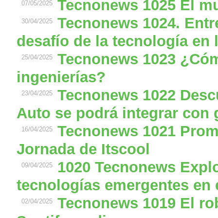
Tecnonews 1025 El m
07/05/2025
Tecnonews 1024. Entre l
30/04/2025
desafío de la tecnología en l
Tecnonews 1023 ¿Cóm
25/04/2025
ingenierías?
Tecnonews 1022 Desc
23/04/2025
Auto se podrá integrar con g
Tecnonews 1021 Promo
16/04/2025
Jornada de Itscool
1020 Tecnonews Explo
09/04/2025
tecnologías emergentes en e
Tecnonews 1019 El ro
02/04/2025