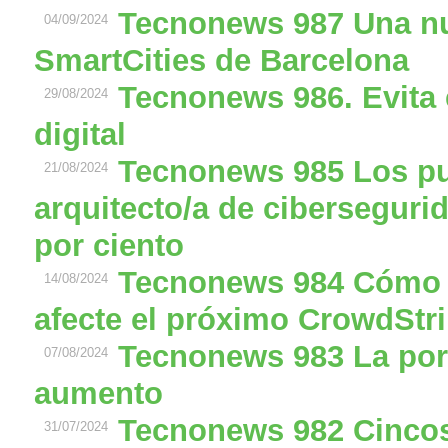
Tecnonews 987 Una nu
04/09/2024
SmartCities de Barcelona
Tecnonews 986. Evita 
29/08/2024
digital
Tecnonews 985 Los pue
21/08/2024
arquitecto/a de ciberseguri
por ciento
Tecnonews 984 Cómo 
14/08/2024
afecte el próximo CrowdStr
Tecnonews 983 La por
07/08/2024
aumento
Tecnonews 982 Cincos
31/07/2024