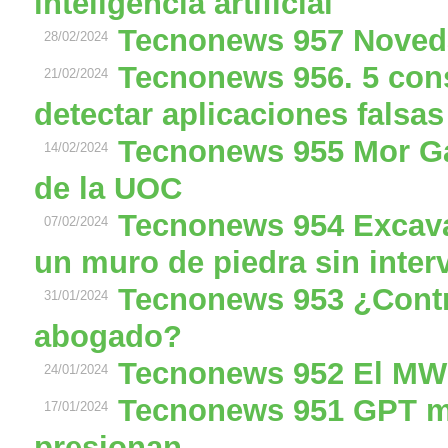
inteligencia artificial
Tecnonews 957 Noveda
28/02/2024
Tecnonews 956. 5 cons
21/02/2024
detectar aplicaciones falsa
Tecnonews 955 Mor Gab
14/02/2024
de la UOC
Tecnonews 954 Excava
07/02/2024
un muro de piedra sin inte
Tecnonews 953 ¿Cont
31/01/2024
abogado?
Tecnonews 952 El MWC
24/01/2024
Tecnonews 951 GPT m
17/01/2024
presionan