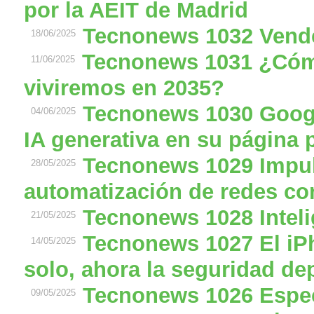
por la AEIT de Madrid
Tecnonews 1032 Ven
18/06/2025
Tecnonews 1031 ¿Cóm
11/06/2025
viviremos en 2035?
Tecnonews 1030 Googl
04/06/2025
IA generativa en su página 
Tecnonews 1029 Impul
28/05/2025
automatización de redes con 
Tecnonews 1028 Intel
21/05/2025
Tecnonews 1027 El iPh
14/05/2025
solo, ahora la seguridad de
Tecnonews 1026 Especi
09/05/2025