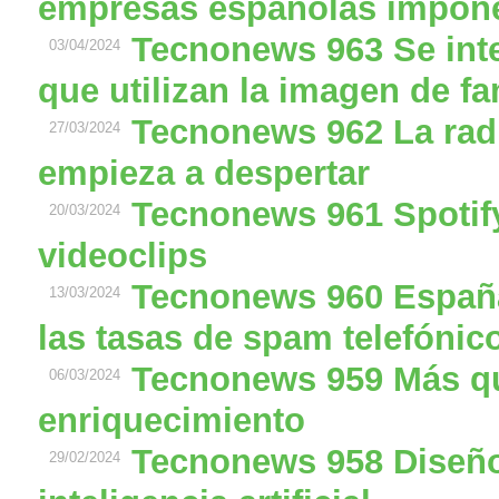
empresas españolas imponen 
Tecnonews 963 Se inte
03/04/2024
que utilizan la imagen de 
Tecnonews 962 La radi
27/03/2024
empieza a despertar
Tecnonews 961 Spotify
20/03/2024
videoclips
Tecnonews 960 España
13/03/2024
las tasas de spam telefónic
Tecnonews 959 Más qu
06/03/2024
enriquecimiento
Tecnonews 958 Diseñ
29/02/2024