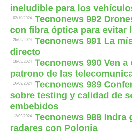
ineludible para los vehícu
Tecnonews 992 Drones
02/10/2024
con fibra óptica para evitar 
Tecnonews 991 La míst
25/09/2024
directo
Tecnonews 990 Ven a c
18/09/2024
patrono de las telecomunic
Tecnonews 989 Confer
16/09/2024
sobre testing y calidad de 
embebidos
Tecnonews 988 Indra 
12/09/2024
radares con Polonia