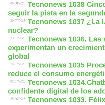
Tecnonews 1038 Cinco
06/08/2025
seguir la pista en la segun
Tecnonews 1037 ¿La I
30/07/2025
nuclear?
Tecnonews 1036. Las 
23/07/2025
experimentan un crecimient
global
Tecnonews 1035 Proces
16/07/2025
reduce el consumo energét
Tecnonews 1034.Chatb
02/07/2025
confidente digital de los ad
Tecnonews 1033. Féli
25/06/2025