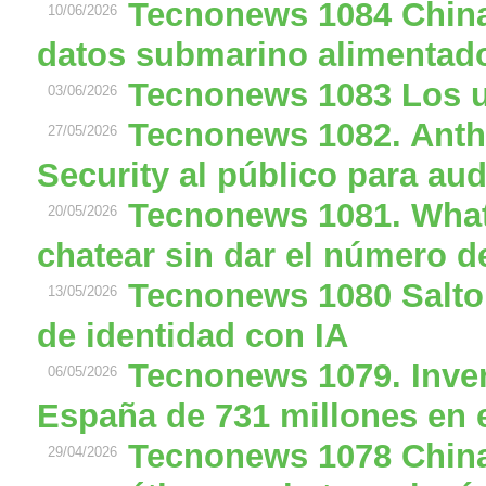
Tecnonews 1084 China
10/06/2026
datos submarino alimentado
Tecnonews 1083 Los u
03/06/2026
Tecnonews 1082. Anth
27/05/2026
Security al público para aud
Tecnonews 1081. What
20/05/2026
chatear sin dar el número d
Tecnonews 1080 Salto 
13/05/2026
de identidad con IA
Tecnonews 1079. Inver
06/05/2026
España de 731 millones en e
Tecnonews 1078 China 
29/04/2026