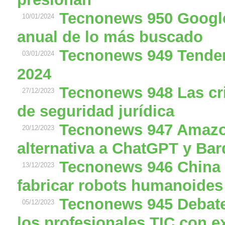
Tecnonews 950 Google
10/01/2024
anual de lo más buscado
Tecnonews 949 Tenden
03/01/2024
2024
Tecnonews 948 Las cri
27/12/2023
de seguridad jurídica
Tecnonews 947 Amazo
20/12/2023
alternativa a ChatGPT y Ba
Tecnonews 946 China 
13/12/2023
fabricar robots humanoides 
Tecnonews 945 Debate
05/12/2023
los profesionales TIC con e