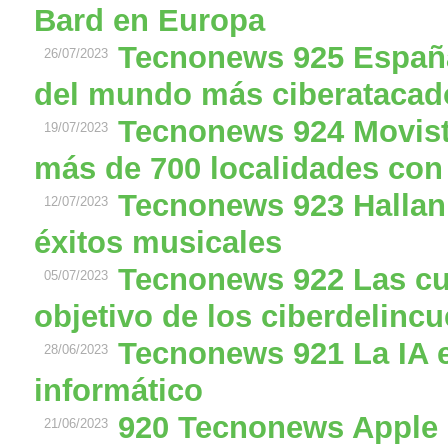
Bard en Europa
Tecnonews 925 España
26/07/2023
del mundo más ciberatacad
Tecnonews 924 Movista
19/07/2023
más de 700 localidades con 
Tecnonews 923 Hallan
12/07/2023
éxitos musicales
Tecnonews 922 Las cu
05/07/2023
objetivo de los ciberdelinc
Tecnonews 921 La IA en
28/06/2023
informático
920 Tecnonews Apple r
21/06/2023