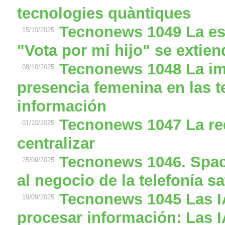
tecnologies quàntiques
Tecnonews 1049 La es
15/10/2025
"Vota por mi hijo" se extie
Tecnonews 1048 La im
08/10/2025
presencia femenina en las t
información
Tecnonews 1047 La red
01/10/2025
centralizar
Tecnonews 1046. Spac
25/09/2025
al negocio de la telefonía sat
Tecnonews 1045 Las IA
19/09/2025
procesar información: Las I