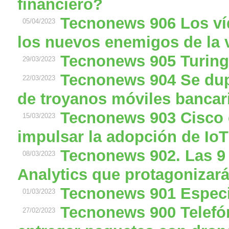
financiero?
Tecnonews 906 Los ví
05/04/2023
los nuevos enemigos de la 
Tecnonews 905 Turing 
29/03/2023
Tecnonews 904 Se dupl
22/03/2023
de troyanos móviles bancar
Tecnonews 903 Cisco e
15/03/2023
impulsar la adopción de IoT
Tecnonews 902. Las 9 
08/03/2023
Analytics que protagonizar
Tecnonews 901 Especi
01/03/2023
Tecnonews 900 Telefóni
27/02/2023