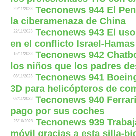
Tecnonews 944 El Pen
29/11/2023
la ciberamenaza de China
Tecnonews 943 El uso 
22/11/2023
en el conflicto Israel-Hamas
Tecnonews 942 Chatbo
15/11/2023
los niños que los padres d
Tecnonews 941 Boeing
08/11/2023
3D para helicópteros de co
Tecnonews 940 Ferrari
02/11/2023
pago por sus coches
Tecnonews 939 Trabaja
25/10/2023
móvil gracias a esta silla-bi