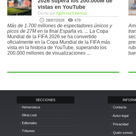
2026 supera los 200.000M de
vistas en YouTube
Escrito por
Agencias Externas
28/07/2026
479
Más de 1.700 millones de espectadores únicos y
Amb
picos de 27M en la final España vs. ...
La Copa
tra
Mundial de la FIFA 2026 se ha convertido
sec
oficialmente en la Copa Mundial de la FIFA más
pre
vista en la historia de YouTube, superando los
rub
200.000 millones de visualizaciones ...
bar
SECCIONES
INFORM
· Hemeroteca
· Contacta
· Silvia Leal
· Aviso legal
· Editoriales
· Privacidad
· Tribunes
· Quién somos