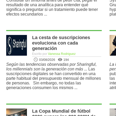
Consultar un síntoma antes de pedir cita, pegar el
Sys
resultado de una analítica para entender qué
Gru
significa o preguntar si un tratamiento puede tener
hyp
efectos secundarios ...
pla
La cesta de suscripciones
evoluciona con cada
generación
Escrito por
Vanessa Rodriguez
03/08/2026
194
Según las tendencias observadas por Sharingful,
La 
los millennials son la generación con más ...
Las
per
suscripciones digitales se han convertido en una
pub
parte habitual del presupuesto mensual de millones
las
de personas. Sin embargo, no todas las
int
generaciones consumen los mismos ...
atr
La Copa Mundial de fútbol