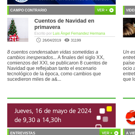
CAMPO CONTRARIO
VER +
VID
Cuentos de Navidad en
primavera
Escrito por
Luis Ángel Fernandez Hermana
26/04/2019
31199
8 cuentos condensaban vidas sometidas a
Un es
cambios inesperados...
A finales del siglo XX,
entre
comienzos del XXI, se publicaron 8 cuentos de
paíse
Navidad que reflejaban tanto el escenario
ocio a
tecnológico de la época, como cambios que
entre
sucedieron miles de a&...
que lo
ENTREVISTAS
VER +
A V