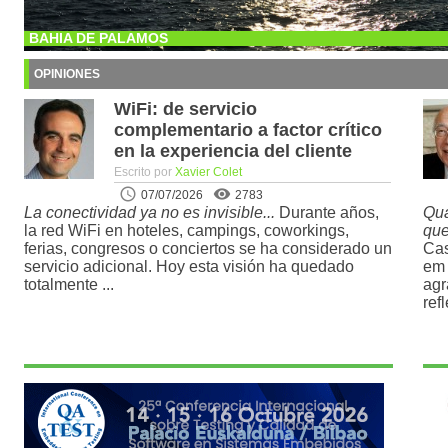
BAHIA DE PALAMOS
OPINIONES
WiFi: de servicio
complementario a factor crítico
en la experiencia del cliente
Escrito por
Xavier Colet
07/07/2026
2783
La conectividad ya no es invisible...
Durante años,
Qua
la red WiFi en hoteles, campings, coworkings,
que
ferias, congresos o conciertos se ha considerado un
Cas
servicio adicional. Hoy esta visión ha quedado
em 
totalmente ...
agr
ref