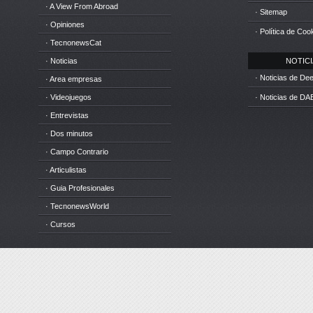
· A View From Abroad
· Sitemap
· Opiniones
· Política de Coo
· TecnonewsCat
· Noticias
NOTICIA
· Noticias de D
· Area empresas
· Videojuegos
· Noticias de DA
· Entrevistas
· Dos minutos
· Campo Contrario
· Articulistas
· Guia Profesionales
· TecnonewsWorld
· Cursos