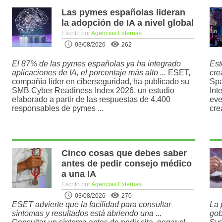
Las pymes españolas lideran
la adopción de IA a nivel global
Escrito por
Agencias Externas
03/08/2026
262
El 87% de las pymes españolas ya ha integrado
Est
aplicaciones de IA, el porcentaje más alto ...
ESET,
cre
compañía líder en ciberseguridad, ha publicado su
Spa
SMB Cyber Readiness Index 2026, un estudio
Int
elaborado a partir de las respuestas de 4.400
eve
responsables de pymes ...
cre
Cinco cosas que debes saber
antes de pedir consejo médico
a una IA
Escrito por
Agencias Externas
03/08/2026
270
ESET advierte que la facilidad para consultar
La 
síntomas y resultados está abriendo una ...
gob