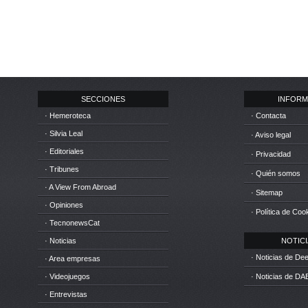
SECCIONES
INFORM
· Hemeroteca
· Contacta
· Silvia Leal
· Aviso legal
· Editoriales
· Privacidad
· Tribunes
· Quién somos
· A View From Abroad
· Sitemap
· Opiniones
· Política de Coo
· TecnonewsCat
· Noticias
NOTICIA
· Noticias de D
· Area empresas
· Videojuegos
· Noticias de DA
· Entrevistas