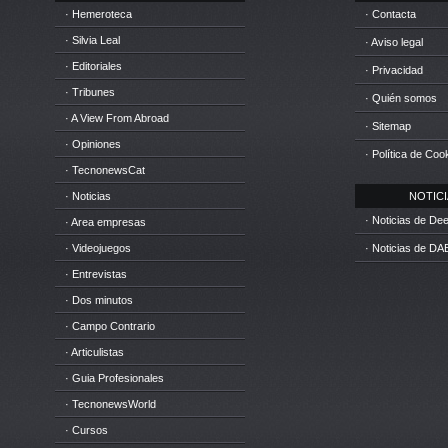
· Hemeroteca
· Contacta
· Silvia Leal
· Aviso legal
· Editoriales
· Privacidad
· Tribunes
· Quién somos
· A View From Abroad
· Sitemap
· Opiniones
· Política de Coo
· TecnonewsCat
· Noticias
NOTICIA
· Noticias de D
· Area empresas
· Videojuegos
· Noticias de DA
· Entrevistas
· Dos minutos
· Campo Contrario
· Articulistas
· Guia Profesionales
· TecnonewsWorld
· Cursos