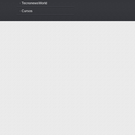
· TecnonewsWorld
· Cursos