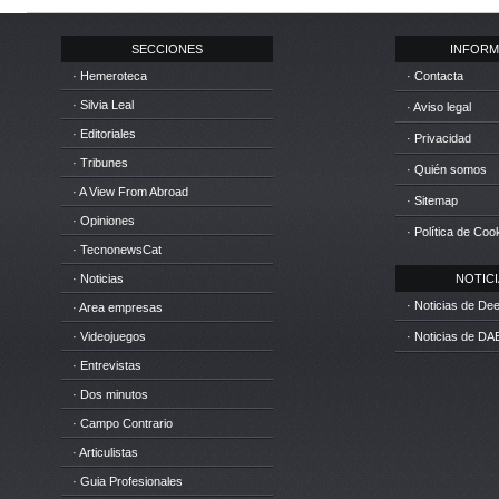
SECCIONES
INFORM
· Hemeroteca
· Contacta
· Silvia Leal
· Aviso legal
· Editoriales
· Privacidad
· Tribunes
· Quién somos
· A View From Abroad
· Sitemap
· Opiniones
· Política de Coo
· TecnonewsCat
· Noticias
NOTICIA
· Noticias de D
· Area empresas
· Videojuegos
· Noticias de DA
· Entrevistas
· Dos minutos
· Campo Contrario
· Articulistas
· Guia Profesionales