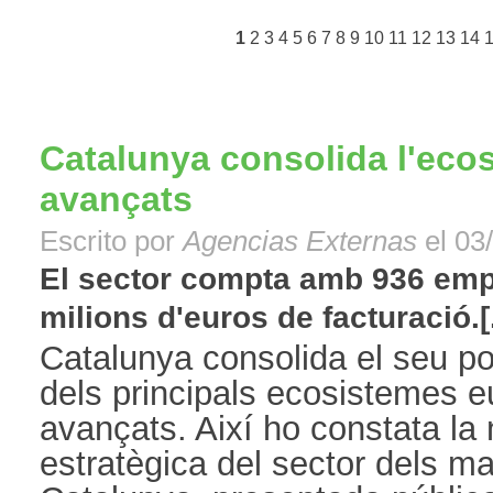
1
2
3
4
5
6
7
8
9
10
11
12
13
14
Catalunya consolida l'eco
avançats
Escrito por
Agencias Externas
el 03
El sector compta amb 936 emp
milions d'euros de facturació.[.
Catalunya consolida el seu p
dels principals ecosistemes e
avançats. Així ho constata la 
estratègica del sector dels ma