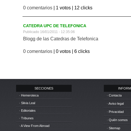
0 comentarios
| 1 votos |
12 clicks
CATEDRA UPC DE TELEFONICA
Publicado 16/01/2011 - 12:35:06
Blogg de las Catedras de Telefonica
0 comentarios
| 0 votos |
6 clicks
SECCIONES
INFORM
· Hemeroteca
· Contacta
· Silvia Leal
· Aviso legal
· Editoriales
· Privacidad
· Tribunes
· Quién somos
· A View From Abroad
· Sitemap