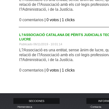
relació de l?Associació amb els col·legis profession
l?Administració, i de la Justícia.
0 comentarios
| 0 votos |
1 clicks
L?ASSOCIACIÓ CATALANA DE PÈRITS JUDICIALS TEC
LUCRE
Publicado 06/11/2019 - 10:01:14
L?Associació es una entitat, sense ànim de lucre, q
relació de l?Associació amb els col·legis profession
l?Administració, i de la Justícia.
0 comentarios
| 0 votos |
1 clicks
SECCIONES
INFORM
· Hemeroteca
· Contacta