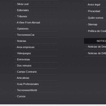
· Silvia Leal
· Aviso legal
· Editoriales
· Privacidad
· Tribunes
· Quién somos
· A View From Abroad
· Sitemap
· Opiniones
· Política de Coo
· TecnonewsCat
· Noticias
NOTICIA
· Noticias de D
· Area empresas
· Videojuegos
· Noticias de DA
· Entrevistas
· Dos minutos
· Campo Contrario
· Articulistas
· Guia Profesionales
· TecnonewsWorld
· Cursos