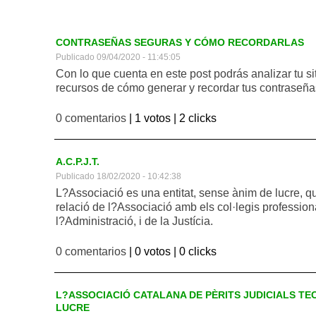
CONTRASEÑAS SEGURAS Y CÓMO RECORDARLAS
Publicado 09/04/2020 - 11:45:05
Con lo que cuenta en este post podrás analizar tu si
recursos de cómo generar y recordar tus contraseña
0 comentarios
| 1 votos |
2 clicks
A.C.P.J.T.
Publicado 18/02/2020 - 10:42:38
L?Associació es una entitat, sense ànim de lucre, q
relació de l?Associació amb els col·legis profession
l?Administració, i de la Justícia.
0 comentarios
| 0 votos |
0 clicks
L?ASSOCIACIÓ CATALANA DE PÈRITS JUDICIALS TEC
LUCRE