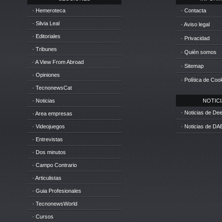
· Hemeroteca
· Contacta
· Silvia Leal
· Aviso legal
· Editoriales
· Privacidad
· Tribunes
· Quién somos
· A View From Abroad
· Sitemap
· Opiniones
· Política de Coo
· TecnonewsCat
· Noticias
NOTICIA
· Noticias de D
· Area empresas
· Videojuegos
· Noticias de DA
· Entrevistas
· Dos minutos
· Campo Contrario
· Articulistas
· Guia Profesionales
· TecnonewsWorld
· Cursos