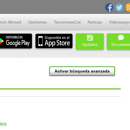
From Abroad
Opiniones
TecnonewsCat
Noticias
Videojuego
Updates
Encuesta
Activar búsqueda avanzada
les