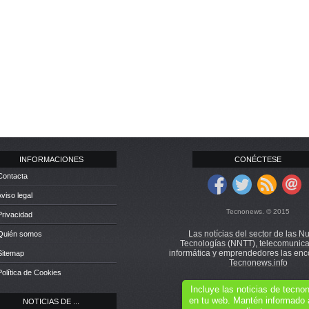
INFORMACIONES
CONÉCTESE
Contacta
Aviso legal
Tecnonews. © 2015
Privacidad
Las notícias del sector de las N
 Quién somos
Tecnologías (NNTT), telecomunica
informática y emprendedores las enc
Sitemap
Tecnonews.info
Política de Cookies
Incluye las noticias de tecn
en tu web. Mantén informado 
NOTICIAS DE ...