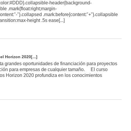
color:#DDD}.collapsible-header{background-
le .mark{float:right;margin-
ontent:"-"}.collapsed .mark:before{content:"+"}.collapsible
ansition:max-height .5s ease[...]
l Horizon 2020[...]
ta grandes oportunidades de financiación para proyectos
vación para empresas de cualquier tamaño. El curso
os Horizon 2020 profundiza en los conocimientos