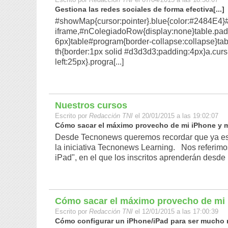
Gestiona las redes sociales de forma efectiva[...]
#showMap{cursor:pointer}.blue{color:#2484E4}
iframe,#nColegiadoRow{display:none}table.padd
6px}table#program{border-collapse:collapse}ta
th{border:1px solid #d3d3d3;padding:4px}a.curs-
left:25px}.progra[...]
Nuestros cursos
Escrito por
Redacción TNI
el 20/01/2015 a las 19:02:07
Cómo sacar el máximo provecho de mi iPhone y mi
Desde Tecnonews queremos recordar que ya est
la iniciativa Tecnonews Learning. Nos referim
iPad", en el que los inscritos aprenderán desde 
Cómo sacar el máximo provecho de mi 
Escrito por
Redacción TNI
el 12/01/2015 a las 17:00:39
Cómo configurar un iPhone/iPad para ser mucho má