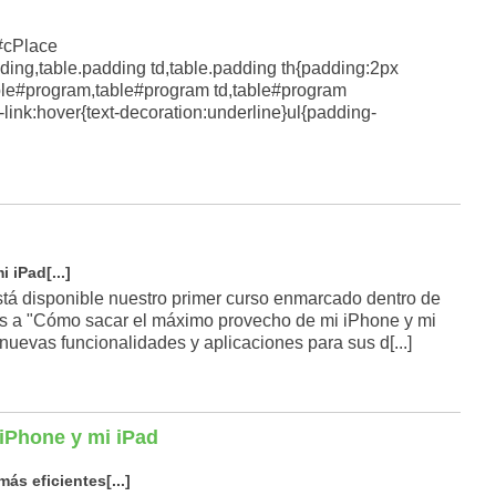
#cPlace
ing,table.padding td,table.padding th{padding:2px
ble#program,table#program td,table#program
link:hover{text-decoration:underline}ul{padding-
 iPad[...]
á disponible nuestro primer curso enmarcado dentro de
os a "Cómo sacar el máximo provecho de mi iPhone y mi
nuevas funcionalidades y aplicaciones para sus d[...]
iPhone y mi iPad
s eficientes[...]