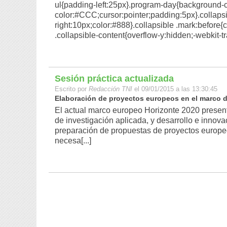
ul{padding-left:25px}.program-day{background-
color:#CCC;cursor:pointer;padding:5px}.collapsib
right:10px;color:#888}.collapsible .mark:before{c
.collapsible-content{overflow-y:hidden;-webkit-tr
Sesión práctica actualizada
Escrito por
Redacción TNI
el 09/01/2015 a las 13:30:45
Elaboración de proyectos europeos en el marco de
El actual marco europeo Horizonte 2020 presen
de investigación aplicada, y desarrollo e inno
preparación de propuestas de proyectos europe
necesa[...]