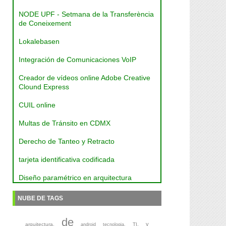
NODE UPF - Setmana de la Transferència
de Coneixement
Lokalebasen
Integración de Comunicaciones VoIP
Creador de vídeos online Adobe Creative
Clound Express
CUIL online
Multas de Tránsito en CDMX
Derecho de Tanteo y Retracto
tarjeta identificativa codificada
Diseño paramétrico en arquitectura
NUBE DE TAGS
de
y
arquitectura,
TI,
android
tecnologia,