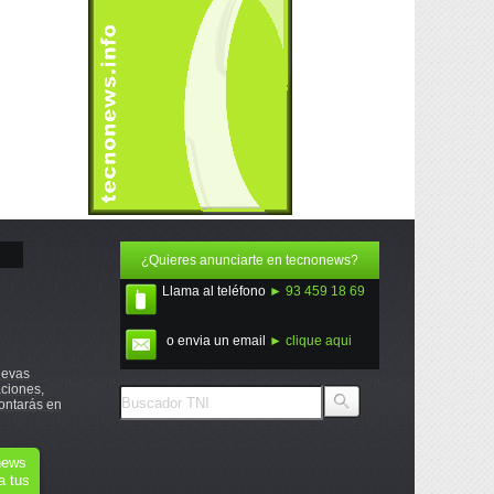
¿Quieres anunciarte en tecnonews?
Llama al teléfono
► 93 459 18 69
o envia un email
► clique aqui
uevas
ciones,
ontarás en
onews
a tus