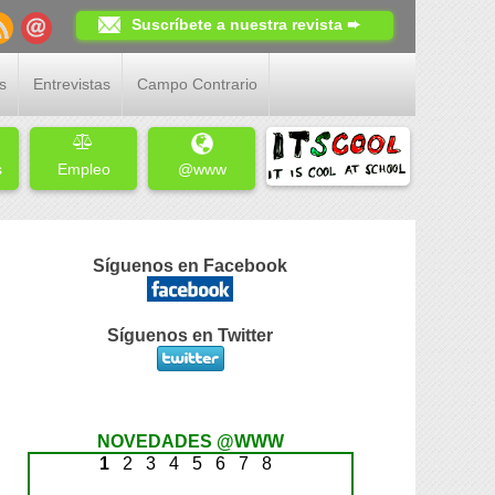
Suscríbete a nuestra revista ➨
s
Entrevistas
Campo Contrario
s
Empleo
@www
Síguenos en Facebook
Síguenos en Twitter
NOVEDADES @WWW
1
2
3
4
5
6
7
8