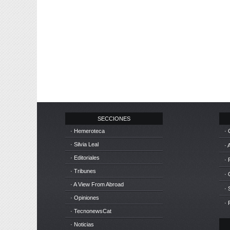
SECCIONES
· Hemeroteca
· 
· Silvia Leal
· 
· Editoriales
· 
· Tribunes
·
· A View From Abroad
· 
· Opiniones
· 
· TecnonewsCat
· Noticias