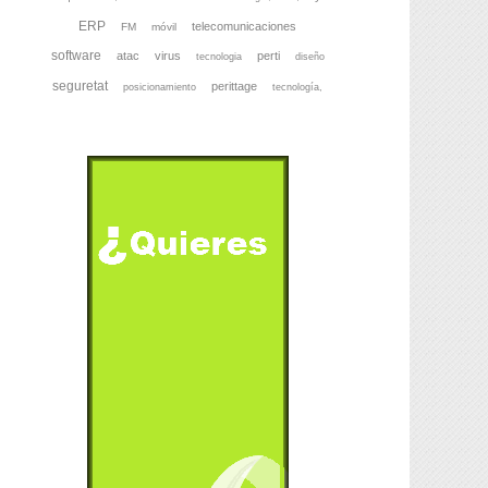
ERP
telecomunicaciones
FM
móvil
software
atac
virus
perti
tecnologia
diseño
seguretat
perittage
posicionamiento
tecnología,