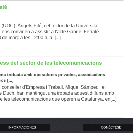
até
(UOC), Àngels Fitó, i el rector de la Universitat
ns conviden a assistir a l'acte Gabriel Ferraté.
 de març a les 12:00 h, a l[...]
ess del sector de les telecomunicacions
una trobada amb operadores privades, associacions
s [...]
l conseller d'Empresa i Treball, Miquel Sàmper, i el
me Duch, han mantingut una trobada aquest dilluns amb
e les telecomunicacions que operen a Catalunya, en[...]
INFORMACIONES
CONÉCTESE