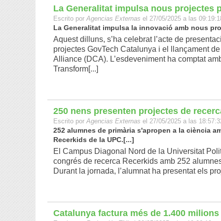
La Generalitat impulsa nous projectes p
Escrito por
Agencias Externas
el 27/05/2025 a las 09:19:1
La Generalitat impulsa la innovació amb nous proje
Aquest dilluns, s’ha celebrat l’acte de present
projectes GovTech Catalunya i el llançament de 
Alliance (DCA). L’esdeveniment ha comptat amb 
Transform[...]
250 nens presenten projectes de recer
Escrito por
Agencias Externas
el 27/05/2025 a las 18:57:3
252 alumnes de primària s'apropen a la ciència am
Recerkids de la UPC.[...]
El Campus Diagonal Nord de la Universitat Poli
congrés de recerca Recerkids amb 252 alumnes 
Durant la jornada, l’alumnat ha presentat els pro
Catalunya factura més de 1.400 milions