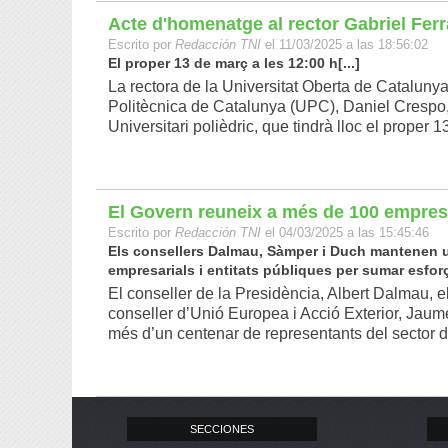
Acte d'homenatge al rector Gabriel Ferr
Escrito por
Redacción TNI
el 11/03/2025 a las 18:56:02
El proper 13 de març a les 12:00 h[...]
La rectora de la Universitat Oberta de Catalunya 
Politècnica de Catalunya (UPC), Daniel Crespo, e
Universitari polièdric, que tindrà lloc el proper 13
El Govern reuneix a més de 100 empres
Escrito por
Redacción TNI
el 04/03/2025 a las 15:45:46
Els consellers Dalmau, Sàmper i Duch mantenen 
empresarials i entitats públiques per sumar esforço
El conseller de la Presidència, Albert Dalmau, e
conseller d’Unió Europea i Acció Exterior, Jau
més d’un centenar de representants del sector d
SECCIONES