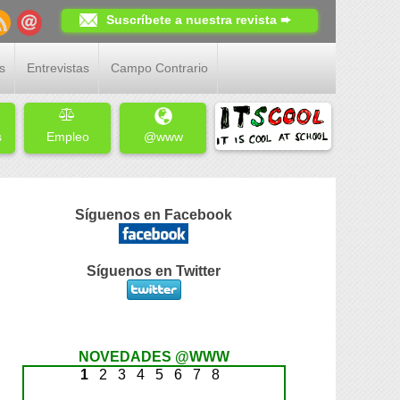
Suscríbete a nuestra revista ➨
s
Entrevistas
Campo Contrario
s
Empleo
@www
Síguenos en Facebook
Síguenos en Twitter
NOVEDADES @WWW
1
2
3
4
5
6
7
8