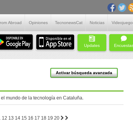
From Abroad
Opiniones
TecnonewsCat
Noticias
Videojuego
Updates
Encuesta
Activar búsqueda avanzada
 el mundo de la tecnología en Cataluña.
1
12
13
14
15
16
17
18
19
20