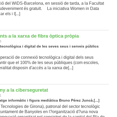
ció del WiDS-Barcelona, en sessió de tarda, a la Facultat
esdeveniment és gratuït. La iniciativa Women in Data
els i l[...]
ts a la xarxa de fibra òptica pròpia
4
ecnològica i digital de les seves seus i serveis públics
operació de connexió tecnològica i digital dels seus
rantir que el 100% de les seus públiques (com escoles,
ralitat disposin d'accés a la xarxa de[...]
y a la ciberseguretat
1
tge informàtic i figura mediàtica Bruno Pérez Juncà.[...]
nologies de Girona), patronal del sector tecnològic
Ajuntament de Banyoles en l?organització d?una nova
vació organitzat pel consistori de la capital del Pla de