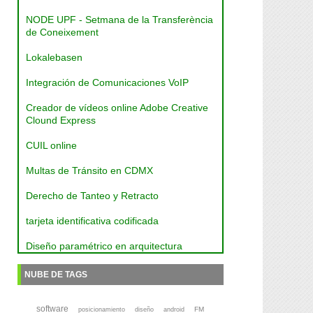
NODE UPF - Setmana de la Transferència
de Coneixement
Lokalebasen
Integración de Comunicaciones VoIP
Creador de vídeos online Adobe Creative
Clound Express
CUIL online
Multas de Tránsito en CDMX
Derecho de Tanteo y Retracto
tarjeta identificativa codificada
Diseño paramétrico en arquitectura
NUBE DE TAGS
software
FM
posicionamiento
diseño
android