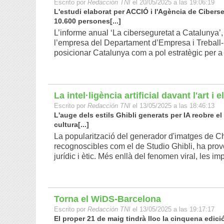
Escrito por
Redacción TNI
el 20/05/2025 a las 19:06:19
L'estudi elaborat per ACCIÓ i l'Agència de Ciber
10.600 persones[...]
L’informe anual ‘La ciberseguretat a Catalunya’,
l’empresa del Departament d’Empresa i Treball- 
posicionar Catalunya com a pol estratègic per a l
La intel·ligència artificial davant l'art i 
Escrito por
Redacción TNI
el 13/05/2025 a las 18:46:13
L'auge dels estils Ghibli generats per IA reobre el 
cultura[...]
La popularització del generador d'imatges de Cha
recognoscibles com el de Studio Ghibli, ha prov
jurídic i ètic. Més enllà del fenomen viral, les im
Torna el WiDS-Barcelona
Escrito por
Redacción TNI
el 13/05/2025 a las 19:17:17
El proper 21 de maig tindrà lloc la cinquena edici