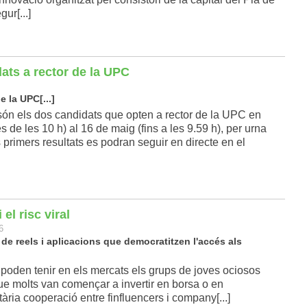
ur[...]
ats a rector de la UPC
e la UPC[...]
són els dos candidats que opten a rector de la UPC en
s de les 10 h) al 16 de maig (fins a les 9.59 h), per urna
ls primers resultats es podran seguir en directe en el
el risc viral
6
de reels i aplicacions que democratitzen l'accés als
poden tenir en els mercats els grups de joves ociosos
que molts van començar a invertir en borsa o en
ària cooperació entre finfluencers i company[...]