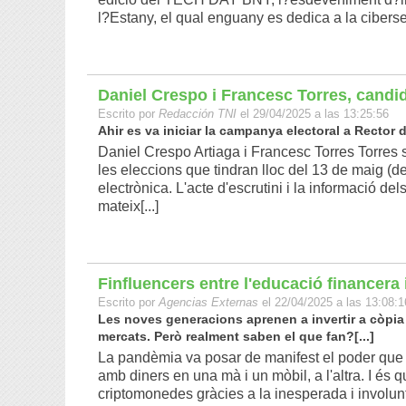
l?Estany, el qual enguany es dedica a la ciberseg
Daniel Crespo i Francesc Torres, candid
Escrito por
Redacción TNI
el 29/04/2025 a las 13:25:56
Ahir es va iniciar la campanya electoral a Rector d
Daniel Crespo Artiaga i Francesc Torres Torres 
les eleccions que tindran lloc del 13 de maig (de
electrònica. L'acte d'escrutini i la informació de
mateix[...]
Finfluencers entre l'educació financera i 
Escrito por
Agencias Externas
el 22/04/2025 a las 13:08:1
Les noves generacions aprenen a invertir a còpia 
mercats. Però realment saben el que fan?[...]
La pandèmia va posar de manifest el poder que 
amb diners en una mà i un mòbil, a l'altra. I és 
criptomonedes gràcies a la inesperada i involunt