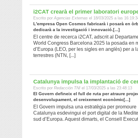
i2CAT crearà el primer laboratori europ
Escrito por
Agencias Externas
el 18/03/2025 a las 16:19:3
L'empresa Open Cosmos fabricarà i posarà en òrbit
dedicarà a la investigació i innovació.[...]
El centre de recerca i2CAT, adscrit al Departam
World Congress Barcelona 2025 la posada en marx
d’Europa (LEO, per les sigles en anglès) per a 
terrestres (NTN, [...]
Catalunya impulsa la implantació de ce
Escrito por
Redacción TNI
el 17/03/2025 a las 23:48:13
El Govern defineix el full de ruta per atraure proj
desenvolupament, el creixement econòmic[...]
El Govern impulsa una estratègia per promoure 
Catalunya esdevingui el port digital de la Mediter
sud d’Europa. Aquest dimarts, el Consell Executi