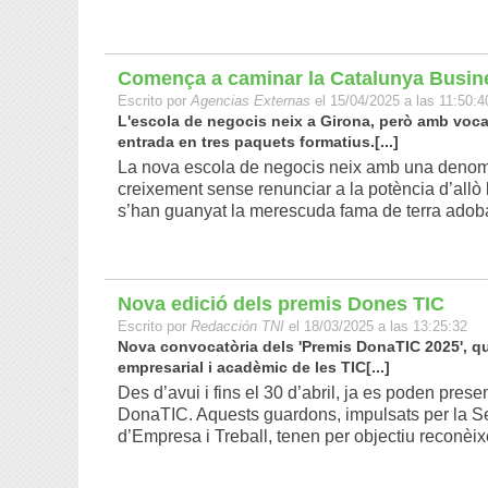
Comença a caminar la Catalunya Busin
Escrito por
Agencias Externas
el 15/04/2025 a las 11:50:4
L'escola de negocis neix a Girona, però amb voca
entrada en tres paquets formatius.[...]
La nova escola de negocis neix amb una denomin
creixement sense renunciar a la potència d’allò
s’han guanyat la merescuda fama de terra adobada
Nova edició dels premis Dones TIC
Escrito por
Redacción TNI
el 18/03/2025 a las 13:25:32
Nova convocatòria dels 'Premis DonaTIC 2025', qu
empresarial i acadèmic de les TIC[...]
Des d’avui i fins el 30 d’abril, ja es poden pres
DonaTIC. Aquests guardons, impulsats per la Se
d’Empresa i Treball, tenen per objectiu reconèixer