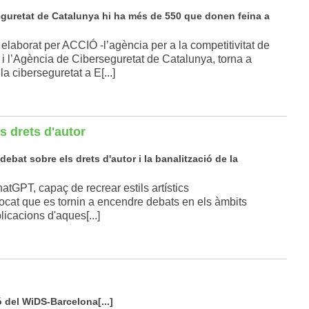
seguretat de Catalunya hi ha més de 550 que donen feina a
 elaborat per ACCIÓ -l’agència per a la competitivitat de
i l’Agència de Ciberseguretat de Catalunya, torna a
a ciberseguretat a E[...]
els drets d'autor
debat sobre els drets d'autor i la banalització de la
tGPT, capaç de recrear estils artístics
ocat que es tornin a encendre debats en els àmbits
plicacions d'aques[...]
ó del WiDS-Barcelona[...]