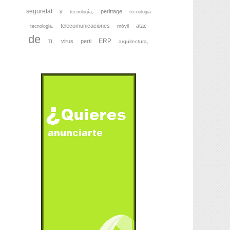
seguretat
y
perittage
tecnología,
tecnologia
telecomunicaciones
atac
móvil
tecnologia,
de
ERP
virus
perti
TI,
arquitectura,