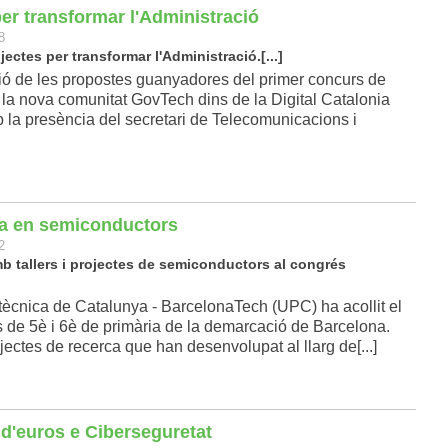
er transformar l'Administració
8
ctes per transformar l'Administració.[...]
ació de les propostes guanyadores del primer concurs de
la nova comunitat GovTech dins de la Digital Catalonia
la presència del secretari de Telecomunicacions i
ca en semiconductors
2
b tallers i projectes de semiconductors al congrés
tècnica de Catalunya - BarcelonaTech (UPC) ha acollit el
de 5è i 6è de primària de la demarcació de Barcelona.
jectes de recerca que han desenvolupat al llarg de[...]
 d'euros e Ciberseguretat