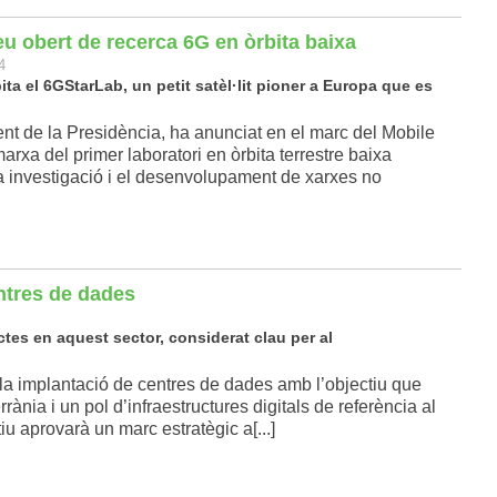
eu obert de recerca 6G en òrbita baixa
4
a el 6GStarLab, un petit satèl·lit pioner a Europa que es
ent de la Presidència, ha anunciat en el marc del Mobile
a del primer laboratori en òrbita terrestre baixa
la investigació i el desenvolupament de xarxes no
ntres de dades
ectes en aquest sector, considerat clau per al
la implantació de centres de dades amb l’objectiu que
rània i un pol d’infraestructures digitals de referència al
u aprovarà un marc estratègic a[...]