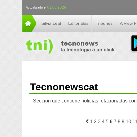
03/08/2026
Actualizado el
Silvia Leal
Editoriales
Tribunes
A View 
Tecnonewscat
Sección que contiene noticias relacionadas con
1
2
3
4
5
6
7
8
9
10
1