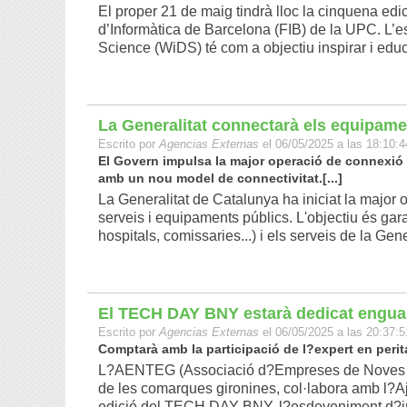
El proper 21 de maig tindrà lloc la cinquena edi
d’Informàtica de Barcelona (FIB) de la UPC. L’
Science (WiDS) té com a objectiu inspirar i educar 
La Generalitat connectarà els equipamen
Escrito por
Agencias Externas
el 06/05/2025 a las 18:10:4
El Govern impulsa la major operació de connexió t
amb un nou model de connectivitat.[...]
La Generalitat de Catalunya ha iniciat la major 
serveis i equipaments públics. L'objectiu és ga
hospitals, comissaries...) i els serveis de la Gene
El TECH DAY BNY estarà dedicat enguan
Escrito por
Agencias Externas
el 06/05/2025 a las 20:37:5
Comptarà amb la participació de l?expert en perita
L?AENTEG (Associació d?Empreses de Noves Tec
de les comarques gironines, col·labora amb l?
edició del TECH DAY BNY, l?esdeveniment d?inno