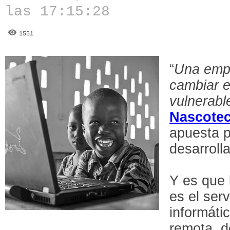
las 17:15:28
1551
“
Una empr
cambiar e
vulnerabl
Nascote
apuesta p
desarroll
Y es que
es el serv
informáti
remota, d