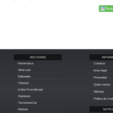
Redd
SECCIONES
INFORM
· Hemeroteca
· Contacta
· Silvia Leal
· Aviso legal
· Editoriales
· Privacidad
· Tribunes
· Quién somos
· A View From Abroad
· Sitemap
· Opiniones
· Política de Coo
· TecnonewsCat
· Noticias
NOTICIA