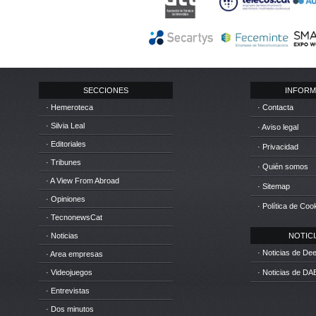
SECCIONES
INFORM
· Hemeroteca
· Contacta
· Silvia Leal
· Aviso legal
· Editoriales
· Privacidad
· Tribunes
· Quién somos
· A View From Abroad
· Sitemap
· Opiniones
· Política de Coo
· TecnonewsCat
· Noticias
NOTICIA
· Noticias de D
· Area empresas
· Videojuegos
· Noticias de DA
· Entrevistas
· Dos minutos