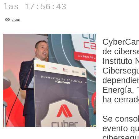
las 17:56:43
2566
CyberCam
de cibers
Instituto
Cibersegu
dependien
Energía, 
ha cerrad
Se consol
evento qu
cibersegu