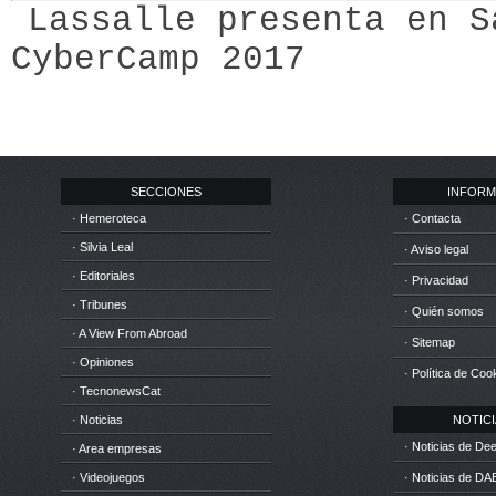
Lassalle presenta en S
CyberCamp 2017
SECCIONES
INFORM
· Hemeroteca
· Contacta
· Silvia Leal
· Aviso legal
· Editoriales
· Privacidad
· Tribunes
· Quién somos
· A View From Abroad
· Sitemap
· Opiniones
· Política de Coo
· TecnonewsCat
· Noticias
NOTICIA
· Noticias de D
· Area empresas
· Videojuegos
· Noticias de DA