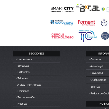
SECCIONES
INFORM
· Hemeroteca
· Contacta
· Silvia Leal
· Aviso legal
· Editoriales
· Privacidad
· Tribunes
· Quién somos
· A View From Abroad
· Sitemap
· Opiniones
· Política de Coo
· TecnonewsCat
· Noticias
NOTICIA