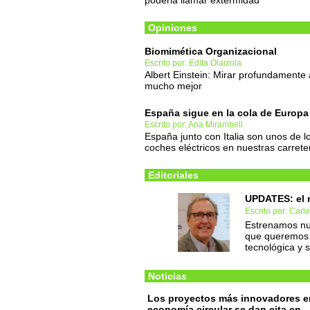
poderla llamar extermidad
Opiniones
Biomimética Organizacional
Escrito por: Edita Olaizola
Albert Einstein: Mirar profundamente 
mucho mejor
España sigue en la cola de Europa 
Escrito por: Ana Mirambell
España junto con Italia son unos de
coches eléctricos en nuestras carrete
Editoriales
UPDATES: el 
Escrito por: Carl
Estrenamos nue
que queremos t
tecnológica y 
Noticias
Los proyectos más innovadores e
economía circular se dan cita en