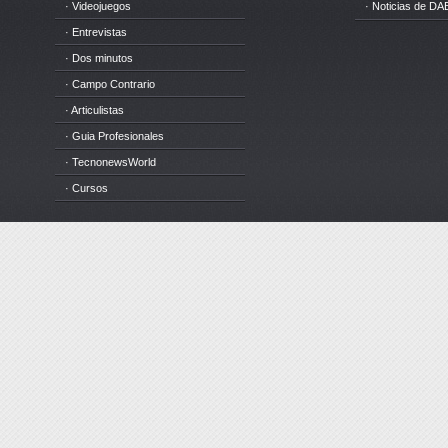
· Videojuegos
· Noticias de DA
· Entrevistas
· Dos minutos
· Campo Contrario
· Articulistas
· Guia Profesionales
· TecnonewsWorld
· Cursos