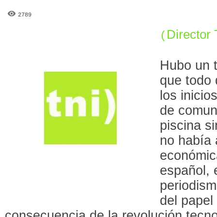
2789
Director
(
Hubo un t
que todo 
los inicio
de comuni
piscina s
no había a
económica
español, e
periodism
del papel
consecuencia de la revolución tecn