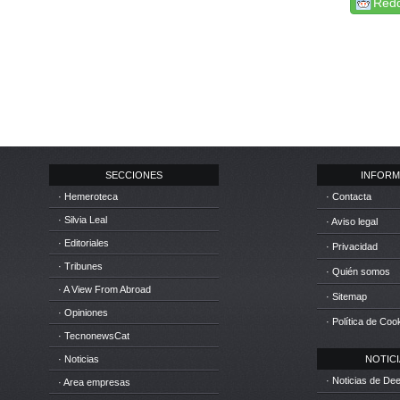
Redd
SECCIONES
INFORM
· Hemeroteca
· Contacta
· Silvia Leal
· Aviso legal
· Editoriales
· Privacidad
· Tribunes
· Quién somos
· A View From Abroad
· Sitemap
· Opiniones
· Política de Coo
· TecnonewsCat
· Noticias
NOTICIA
· Noticias de D
· Area empresas