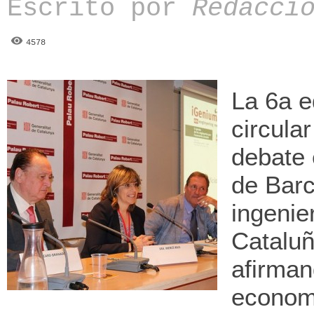
Escrito por
Redacci
4578
La 6a e
circula
debate 
de Barc
ingenie
Cataluñ
afirman
economí