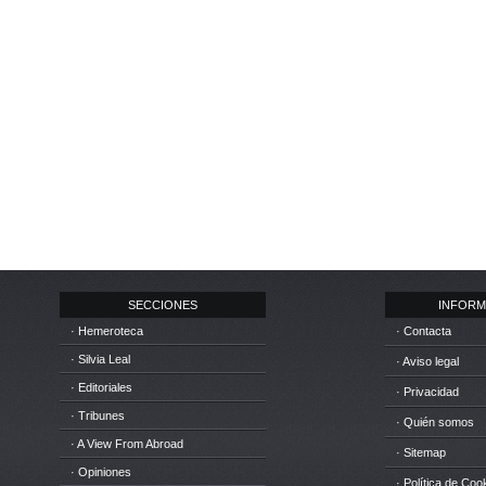
SECCIONES
INFORM
· Hemeroteca
· Contacta
· Silvia Leal
· Aviso legal
· Editoriales
· Privacidad
· Tribunes
· Quién somos
· A View From Abroad
· Sitemap
· Opiniones
· Política de Coo