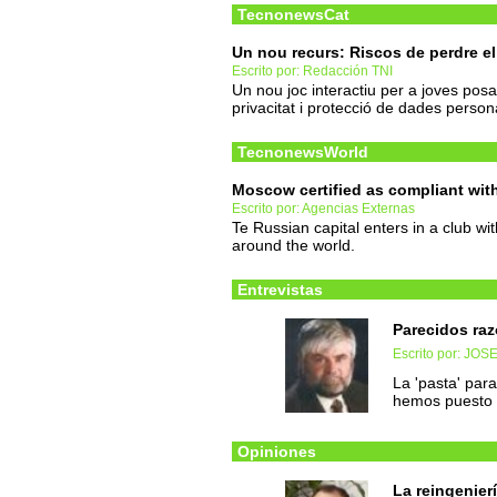
TecnonewsCat
Un nou recurs: Riscos de perdre el
Escrito por: Redacción TNI
Un nou joc interactiu per a joves po
privacitat i protecció de dades person
TecnonewsWorld
Moscow certified as compliant with
Escrito por: Agencias Externas
Te Russian capital enters in a club wi
around the world.
Entrevistas
Parecidos ra
Escrito por: JO
La 'pasta' para
hemos puesto 
Opiniones
La reingenier