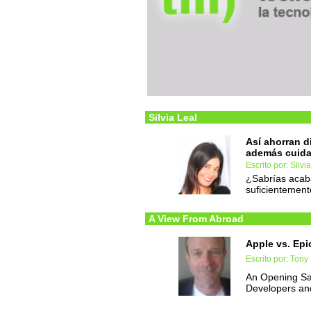
Silvia Leal
Así ahorran d
además cuida
Escrito por: Slivi
¿Sabrías acaba
suficientement
A View From Abroad
Apple vs. Ep
Escrito por: Tony 
An Opening Sal
Developers and