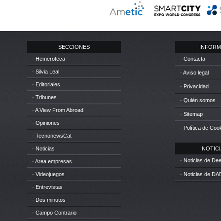
SECCIONES
INFORM
· Hemeroteca
· Contacta
· Silvia Leal
· Aviso legal
· Editoriales
· Privacidad
· Tribunes
· Quién somos
· A View From Abroad
· Sitemap
· Opiniones
· Política de Coo
· TecnonewsCat
· Noticias
NOTICIA
· Noticias de D
· Area empresas
· Videojuegos
· Noticias de DA
· Entrevistas
· Dos minutos
· Campo Contrario