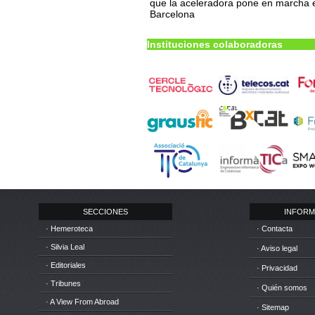
que la aceleradora pone en marcha 
Barcelona
Instituciones colaboradoras
SECCIONES
INFORM
· Hemeroteca
· Contacta
· Silvia Leal
· Aviso legal
· Editoriales
· Privacidad
· Tribunes
· Quién somos
· A View From Abroad
· Sitemap