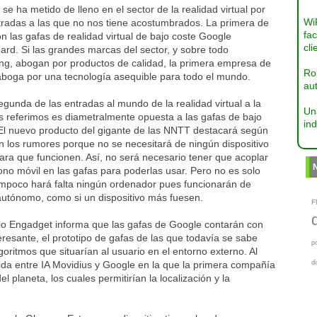
se ha metido de lleno en el sector de la realidad virtual por
Wi
tradas a las que no nos tiene acostumbrados. La primera de
fac
on las gafas de realidad virtual de bajo coste Google
cli
rd. Si las grandes marcas del sector, y sobre todo
g, abogan por productos de calidad, la primera empresa de
Ro
aboga por una tecnología asequible para todo el mundo.
aut
egunda de las entradas al mundo de la realidad virtual a la
Un
s referimos es diametralmente opuesta a las gafas de bajo
ind
 El nuevo producto del gigante de las NNTT destacará según
 los rumores porque no se necesitará de ningún dispositivo
ara que funcionen. Así, no será necesario tener que acoplar
fono móvil en las gafas para poderlas usar. Pero no es solo
ampoco hará falta ningún ordenador pues funcionarán de
utónomo, como si un dispositivo más fuesen.
F
io Engadget informa que las gafas de Google contarán con
eresante, el prototipo de gafas de las que todavía se sabe
p
ritmos que situarían al usuario en el entorno externo. Al
ida entre IA Movidius y Google en la que la primera compañía
d
 planeta, los cuales permitirían la localización y la