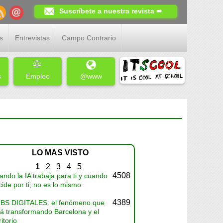
Suscríbete a nuestra revista ➨
s
Entrevistas
Campo Contrario
s
Empleo
@www
LO MAS VISTO
1
2
3
4
5
4508
ndo la IA trabaja para ti y cuando
ide por ti, no es lo mismo
4389
BS DIGITALES: el fenómeno que
tá transformando Barcelona y el
ritorio