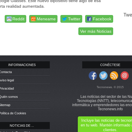
ogle Glasses. Este nuevo dipositivo tiene algo de esa
erta realidad aumentada.
Twe
Reddit
Meneame
Twitter
Facebook
Ver más Noticias
INFORMACIONES
CONÉCTESE
Contacta
Aviso legal
Tecnonews. © 2015
Privacidad
Las notícias del sector de las N
 Quién somos
Tecnologías (NNTT), telecomunica
informática y emprendedores las enc
Sitemap
Tecnonews.info
Política de Cookies
Incluye las noticias de tecn
en tu web. Mantén informado 
NOTICIAS DE ...
clientes.