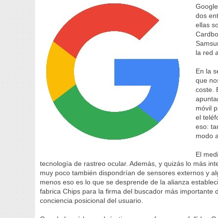
Google 
dos en
ellas s
Cardboa
Samsun
la red 
En la s
que no
coste.
apuntan
móvil p
el telé
eso: t
modo a
El med
tecnología de rastreo ocular. Además, y quizás lo más int
muy poco también dispondrían de sensores externos y algo
menos eso es lo que se desprende de la alianza establec
fabrica Chips para la firma del buscador más importante del
conciencia posicional del usuario.