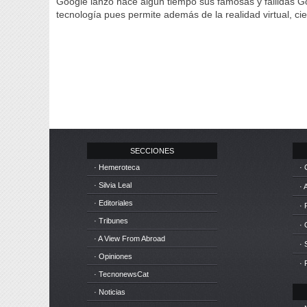
Google lanzó hace algún tiempo sus famosas y fallidas Go
tecnología pues permite además de la realidad virtual, ci
SECCIONES
· Hemeroteca
· 
· Silvia Leal
· 
· Editoriales
· 
· Tribunes
·
· A View From Abroad
· 
· Opiniones
· 
· TecnonewsCat
· Noticias