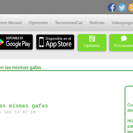
From Abroad
Opiniones
TecnonewsCat
Noticias
Videojuego
Updates
Encuesta
en las mismas gafas
Cua
as mismas gafas
dec
a las 14:47:16
HU
es
ter