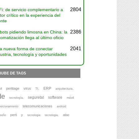
2804
Fi: de servicio complementario a
tor crítico en la experiencia del
ente
2386
bots pidiendo limosna en China: la
omatización llega al último oficio
2041
a nueva forma de conectar
ustria, tecnología y oportunidades
NUBE DE TAGS
ERP
perittage
virus
M
TI,
arquitectura,
de
seguretat
software
móvil
tecnología,
telecomunicaciones
osicionamiento
android
perti
y
atac
iseño
tecnologia
tecnologia,