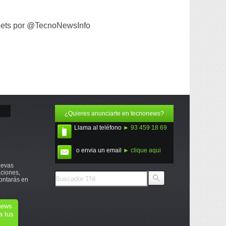
ets por @TecnoNewsInfo
¿Quieres anunciarte en tecnonews?
Llama al teléfono
► 93 459 18 69
o envia un email
► clique aqui
uevas
ciones,
ontarás en
onews
a tus