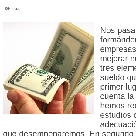
2549
Nos pasa
formándon
empresas
mejorar n
tres elem
sueldo q
primer lu
cuenta la
hemos rec
estudios 
adecuació
que desempeñaremos. En segundo lu