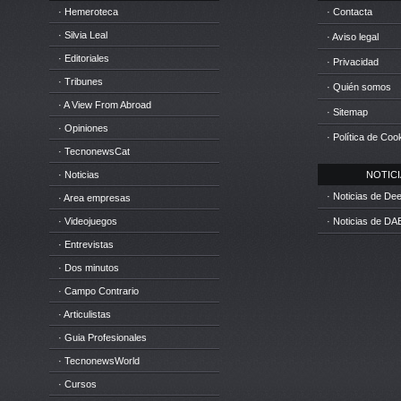
· Hemeroteca
· Contacta
· Silvia Leal
· Aviso legal
· Editoriales
· Privacidad
· Tribunes
· Quién somos
· A View From Abroad
· Sitemap
· Opiniones
· Política de Coo
· TecnonewsCat
· Noticias
NOTICIA
· Noticias de D
· Area empresas
· Videojuegos
· Noticias de DA
· Entrevistas
· Dos minutos
· Campo Contrario
· Articulistas
· Guia Profesionales
· TecnonewsWorld
· Cursos