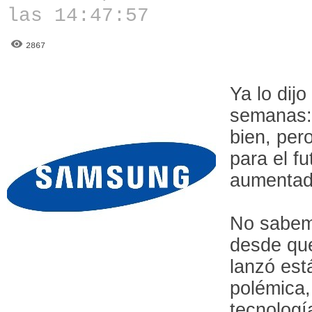
las 14:47:57
2867
Ya lo dij
semanas: 
bien, per
para el fu
aumentad
No sabemo
desde que
lanzó est
polémica, 
tecnologí