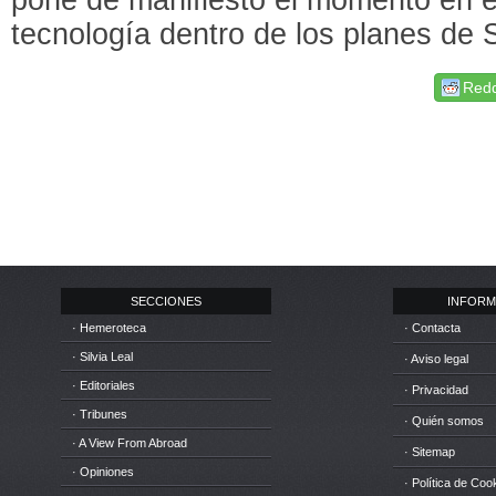
tecnología dentro de los planes de
Redd
SECCIONES
INFORM
· Hemeroteca
· Contacta
· Silvia Leal
· Aviso legal
· Editoriales
· Privacidad
· Tribunes
· Quién somos
· A View From Abroad
· Sitemap
· Opiniones
· Política de Coo