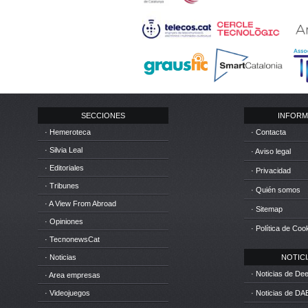
SECCIONES
INFORM
· Hemeroteca
· Contacta
· Silvia Leal
· Aviso legal
· Editoriales
· Privacidad
· Tribunes
· Quién somos
· A View From Abroad
· Sitemap
· Opiniones
· Política de Coo
· TecnonewsCat
· Noticias
NOTICIA
· Noticias de D
· Area empresas
· Videojuegos
· Noticias de DA