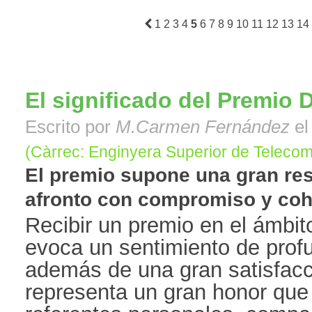
1
2
3
4
5
6
7
8
9
10
11
12
13
14
El significado del Premio
Escrito por
M.Carmen Fernández
el
(Càrrec: Enginyera Superior de Teleco
El premio supone una gran re
afronto con compromiso y cohe
Recibir un premio en el ámbit
evoca un sentimiento de profu
además de una gran satisfacc
representa un gran honor que