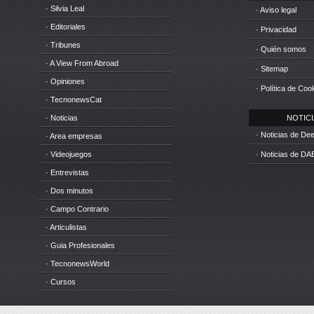
· Silvia Leal
· Aviso legal
· Editoriales
· Privacidad
· Tribunes
· Quién somos
· A View From Abroad
· Sitemap
· Opiniones
· Política de Coo
· TecnonewsCat
· Noticias
NOTICIA
· Noticias de D
· Area empresas
· Videojuegos
· Noticias de DA
· Entrevistas
· Dos minutos
· Campo Contrario
· Articulistas
· Guia Profesionales
· TecnonewsWorld
· Cursos