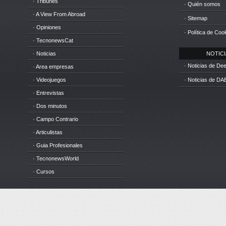
· Tribunes
· Quién somos
· A View From Abroad
· Sitemap
· Opiniones
· Política de Coo
· TecnonewsCat
· Noticias
NOTICIA
· Noticias de D
· Area empresas
· Videojuegos
· Noticias de DA
· Entrevistas
· Dos minutos
· Campo Contrario
· Articulistas
· Guia Profesionales
· TecnonewsWorld
· Cursos