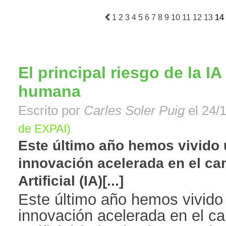
1
2
3
4
5
6
7
8
9
10
11
12
13
14
El principal riesgo de la I
humana
Escrito por
Carles Soler Puig
el 24/1
de EXPAI)
Este último año hemos vivido
innovación acelerada en el cam
Artificial (IA)[...]
Este último año hemos vivido
innovación acelerada en el ca