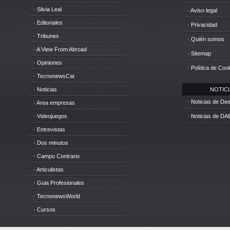
· Silvia Leal
· Aviso legal
· Editoriales
· Privacidad
· Tribunes
· Quién somos
· A View From Abroad
· Sitemap
· Opiniones
· Política de Coo
· TecnonewsCat
· Noticias
NOTICIA
· Noticias de D
· Area empresas
· Videojuegos
· Noticias de DA
· Entrevistas
· Dos minutos
· Campo Contrario
· Articulistas
· Guia Profesionales
· TecnonewsWorld
· Cursos