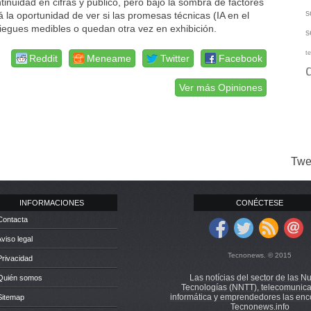
nuidad en cifras y público, pero bajo la sombra de factores
s
á la oportunidad de ver si las promesas técnicas (IA en el
egues medibles o quedan otra vez en exhibición.
s
te
Reddit
Meneame
Twitter
Facebook
Ver más Opiniones
Twe
INFORMACIONES
CONÉCTESE
Contacta
Aviso legal
Tecnonews. © 2015
Privacidad
Las notícias del sector de las N
 Quién somos
Tecnologías (NNTT), telecomunica
informática y emprendedores las enc
Sitemap
Tecnonews.info