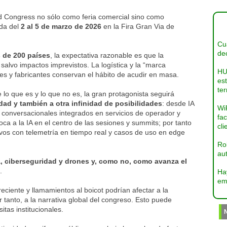
d Congress no sólo como feria comercial sino como
da del
2 al 5 de marzo de 2026
en la Fira Gran Via de
Cua
dec
 de 200 países
, la expectativa razonable es que la
alvo impactos imprevistos. La logística y la “marca
HU
es y fabricantes conservan el hábito de acudir en masa.
es
ter
lo que es y lo que no es, la gran protagonista seguirá
vidad y también a otra infinidad de posibilidades
: desde IA
Wi
 conversacionales integrados en servicios de operador y
fac
ca a la IA en el centro de las sesiones y summits; por tanto
cli
s con telemetría en tiempo real y casos de uso en edge
Ro
aut
, ciberseguridad y drones y, como no, como avanza el
a
.
Ha
em
reciente y llamamientos al boicot podrían afectar a la
tanto, a la narrativa global del congreso. Esto puede
tas institucionales.