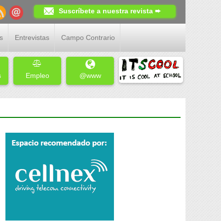
Suscríbete a nuestra revista ➨
s
Entrevistas
Campo Contrario
s
Empleo
@www