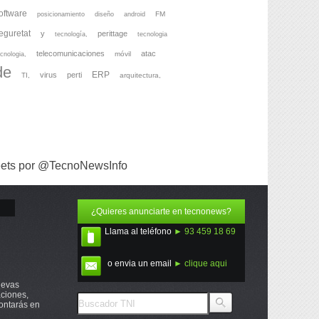
oftware
FM
posicionamiento
diseño
android
eguretat
y
perittage
tecnología,
tecnologia
telecomunicaciones
atac
móvil
cnologia,
de
ERP
virus
perti
TI,
arquitectura,
ets por @TecnoNewsInfo
¿Quieres anunciarte en tecnonews?
Llama al teléfono
► 93 459 18 69
o envia un email
► clique aqui
uevas
ciones,
ontarás en