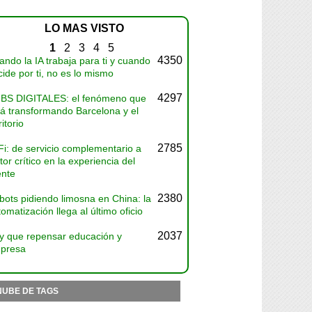
LO MAS VISTO
1
2
3
4
5
4350
ndo la IA trabaja para ti y cuando
ide por ti, no es lo mismo
4297
BS DIGITALES: el fenómeno que
tá transformando Barcelona y el
ritorio
2785
Fi: de servicio complementario a
tor crítico en la experiencia del
ente
2380
bots pidiendo limosna en China: la
omatización llega al último oficio
2037
y que repensar educación y
presa
NUBE DE TAGS