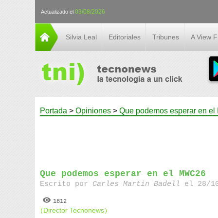
03/08/2026
Actualizado el
Silvia Leal
Editoriales
Tribunes
A View 
Portada
>
Opiniones
>
Que podemos esperar en e
Que podemos esperar en el MWC26
Escrito por
Carles Martin Badell
el 28/10
1812
Director Tecnonews
(
)