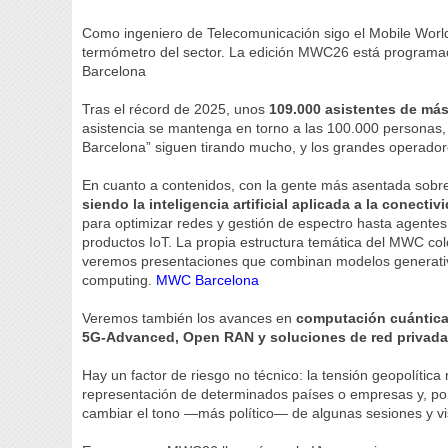
Como ingeniero de Telecomunicación sigo el Mobile Worl
termómetro del sector. La edición MWC26 está programa
Barcelona
Tras el récord de 2025, unos
109.000 asistentes de más
asistencia se mantenga en torno a las 100.000 personas, s
Barcelona” siguen tirando mucho, y los grandes operador
En cuanto a contenidos, con la gente más asentada sobre 
siendo la inteligencia artificial aplicada a la conecti
para optimizar redes y gestión de espectro hasta agentes
productos IoT. La propia estructura temática del MWC colo
veremos presentaciones que combinan modelos generativo
computing.
MWC Barcelona
Veremos también los avances en
computación cuántica
5G-Advanced, Open RAN y soluciones de red privad
Hay un factor de riesgo no técnico: la tensión geopolítica 
representación de determinados países o empresas y, por 
cambiar el tono —más político— de algunas sesiones y visi