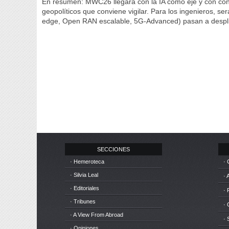
En resumen: MWC26 llegará con la IA como eje y con conti
geopolíticos que conviene vigilar. Para los ingenieros, ser
edge, Open RAN escalable, 5G-Advanced) pasan a despli
SECCIONES
· Hemeroteca
· 
· Silvia Leal
· 
· Editoriales
· 
· Tribunes
·
· A View From Abroad
· 
· Opiniones