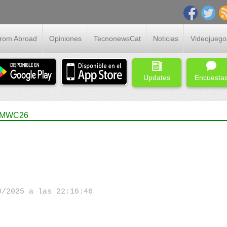
From Abroad
Opiniones
TecnonewsCat
Noticias
Videojuego
Updates
Encuesta
l MWC26
/2025 a las 22:16:46