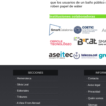
que los usuarios de un baño público
roben papel de wáter
Instituciones colaboradoras
SECCIONES
INFORM
· Hemeroteca
· Contacta
· Silvia Leal
· Aviso legal
· Editoriales
· Privacidad
· Tribunes
· Quién somos
· A View From Abroad
· Sitemap