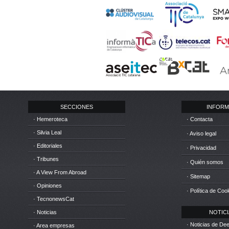
SECCIONES
INFORM
· Hemeroteca
· Contacta
· Silvia Leal
· Aviso legal
· Editoriales
· Privacidad
· Tribunes
· Quién somos
· A View From Abroad
· Sitemap
· Opiniones
· Política de Coo
· TecnonewsCat
· Noticias
NOTICIA
· Noticias de D
· Area empresas