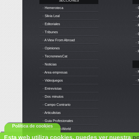
SECCIONES
· Hemeroteca
· 
· Silvia Leal
· 
· Editoriales
· 
· Tribunes
·
· A View From Abroad
· 
· Opiniones
· 
· TecnonewsCat
· Noticias
· 
· Area empresas
· Videojuegos
· 
· Entrevistas
· Dos minutos
· Campo Contrario
· Articulistas
· Guia Profesionales
Política de cookies
· TecnonewsWorld
Esta web utiliza cookies, puedes ver nuestra
po
· Cursos