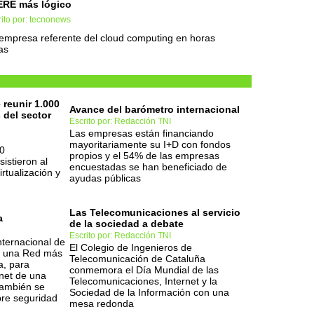
ERE más lógico
ito por: tecnonews
empresa referente del cloud computing en horas
as
reunir 1.000
Avance del barómetro internacional
 del sector
Escrito por: Redacción TNI
Las empresas están financiando
mayoritariamente su I+D con fondos
0
propios y el 54% de las empresas
sistieron al
encuestadas se han beneficiado de
rtualización y
ayudas públicas
Las Telecomunicaciones al servicio
a
de la sociedad a debate
Escrito por: Redacción TNI
nternacional de
El Colegio de Ingenieros de
or una Red más
Telecomunicación de Cataluña
, para
conmemora el Día Mundial de las
net de una
Telecomunicaciones, Internet y la
También se
Sociedad de la Información con una
bre seguridad
mesa redonda