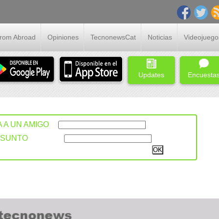
From Abroad
Opiniones
TecnonewsCat
Noticias
Videojuego
Updates
Encuesta
A A UN AMIGO
ASUNTO