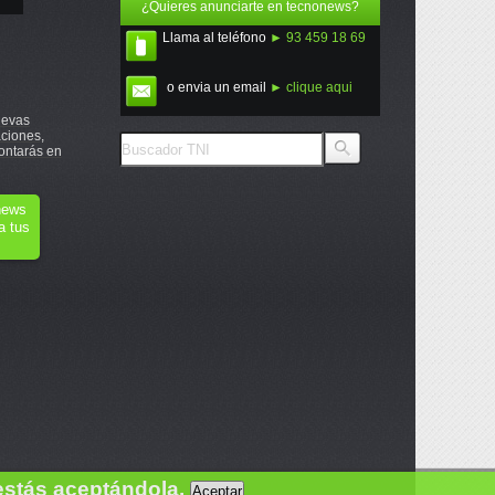
¿Quieres anunciarte en tecnonews?
Llama al teléfono
► 93 459 18 69
o envia un email
► clique aqui
uevas
ciones,
ontarás en
onews
a tus
estás aceptándola.
Aceptar