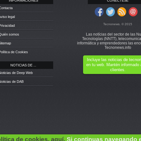
INFORMACIONES
CONÉCTESE
Contacta
Aviso legal
Tecnonews. © 2015
Privacidad
Las notícias del sector de las N
 Quién somos
Tecnologías (NNTT), telecomunica
informática y emprendedores las enc
Sitemap
Tecnonews.info
Política de Cookies
Incluye las noticias de tecn
en tu web. Mantén informado 
NOTICIAS DE ...
clientes.
Noticias de Deep Web
Noticias de DAB
lítica de cookies, aquí.
Si continuas navegando 