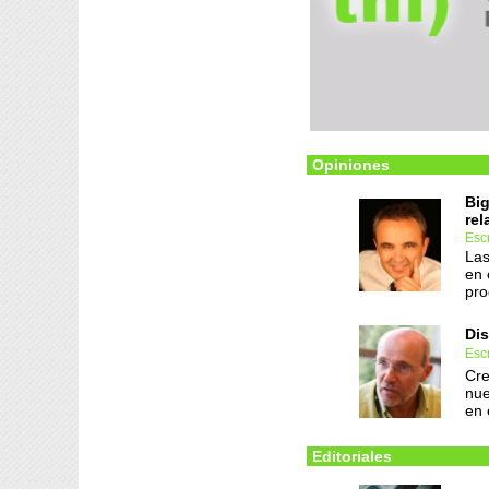
Opiniones
Big
rel
Escr
Las
en 
pro
Dis
Escr
Cre
nue
en 
Editoriales