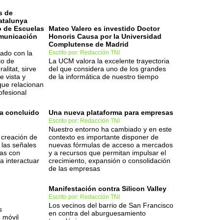
s de
atalunya
o de Escuelas
Mateo Valero es investido Doctor
omunicación
Honoris Causa por la Universidad
Complutense de Madrid
tado con la
Escrito por: Redacción TNI
io de
La UCM valora la excelente trayectoria
litat, sirve
del que considera uno de los grandes
e vista y
de la informática de nuestro tiempo
que relacionan
fesional
ha concluido
Una nueva plataforma para empresas
Escrito por: Redacción TNI
Nuestro entorno ha cambiado y en este
a creación de
contexto es importante disponer de
 las señales
nuevas fórmulas de acceso a mercados
nas con
y a recursos que permitan impulsar el
a interactuar
crecimiento, expansión o consolidación
de las empresas
Manifestación contra Silicon Valley
Escrito por: Redacción TNI
Los vecinos del barrio de San Francisco
s
en contra del aburguesamiento
 móvil