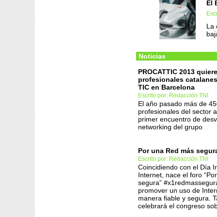
El 
Escr
La 
baj
Noticias
PROCATTIC 2013 quiere 
profesionales catalanes
TIC en Barcelona
Escrito por: Redacción TNI
El año pasado más de 45
profesionales del sector a
primer encuentro de desvi
networking del grupo
Por una Red más segur
Escrito por: Redacción TNI
Coincidiendo con el Día I
Internet, nace el foro “P
segura” #x1redmassegura
promover un uso de Inter
manera fiable y segura. 
celebrará el congreso so