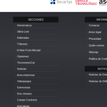
SECCIONES
INFORM
· Hemeroteca
· Contacta
· Silvia Leal
· Aviso legal
· Editoriales
· Privacidad
· Tribunes
· Quién somos
· A View From Abroad
· Sitemap
· Opiniones
· Política de Coo
· TecnonewsCat
· Noticias
NOTICIA
· Noticias de D
· Area empresas
· Videojuegos
· Noticias de DA
· Entrevistas
· Dos minutos
· Campo Contrario
· Articulistas