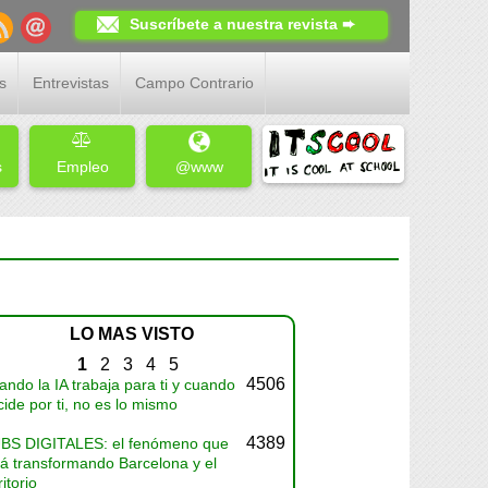
Suscríbete a nuestra revista ➨
s
Entrevistas
Campo Contrario
s
Empleo
@www
LO MAS VISTO
1
2
3
4
5
4506
ndo la IA trabaja para ti y cuando
ide por ti, no es lo mismo
4389
BS DIGITALES: el fenómeno que
tá transformando Barcelona y el
ritorio