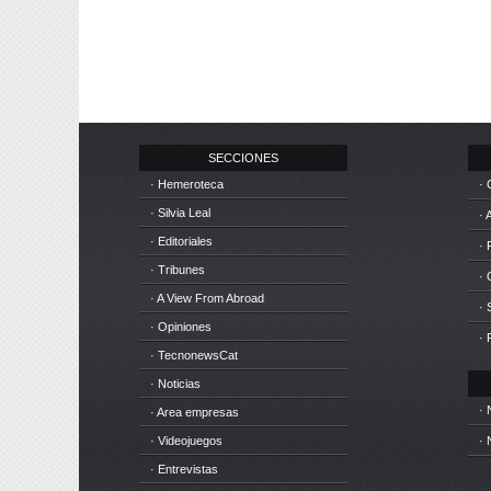
SECCIONES
· Hemeroteca
· 
· Silvia Leal
· 
· Editoriales
· 
· Tribunes
·
· A View From Abroad
· 
· Opiniones
· 
· TecnonewsCat
· Noticias
· 
· Area empresas
· Videojuegos
· 
· Entrevistas