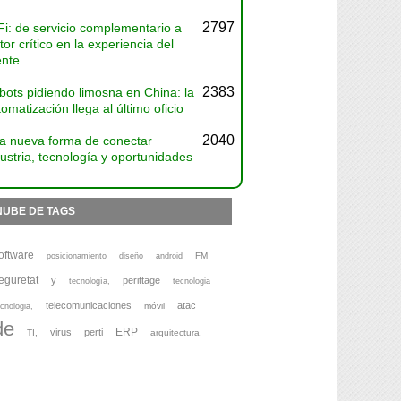
2797
Fi: de servicio complementario a
tor crítico en la experiencia del
ente
2383
bots pidiendo limosna en China: la
omatización llega al último oficio
2040
a nueva forma de conectar
ustria, tecnología y oportunidades
NUBE DE TAGS
oftware
FM
posicionamiento
diseño
android
eguretat
y
perittage
tecnología,
tecnologia
telecomunicaciones
atac
móvil
cnologia,
de
ERP
virus
perti
TI,
arquitectura,