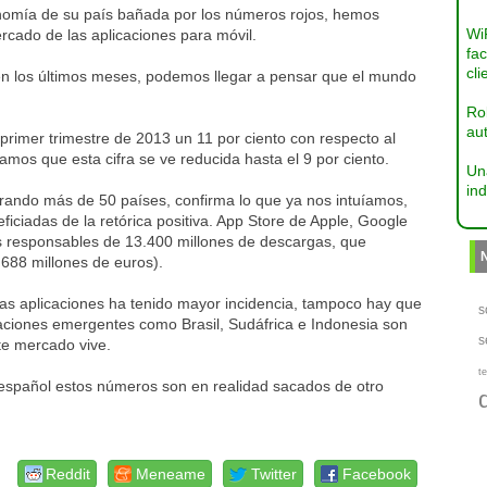
onomía de su país bañada por los números rojos, hemos
Wi
ercado de las aplicaciones para móvil.
fac
cli
en los últimos meses, podemos llegar a pensar que el mundo
Ro
aut
rimer trimestre de 2013 un 11 por ciento con respecto al
mos que esta cifra se ve reducida hasta el 9 por ciento.
Un
ind
rando más de 50 países, confirma lo que ya nos intuíamos,
ficiadas de la retórica positiva. App Store de Apple, Google
 responsables de 13.400 millones de descargas, que
688 millones de euros).
las aplicaciones ha tenido mayor incidencia, tampoco hay que
s
aciones emergentes como Brasil, Sudáfrica e Indonesia son
s
te mercado vive.
te
 español estos números son en realidad sacados de otro
Reddit
Meneame
Twitter
Facebook