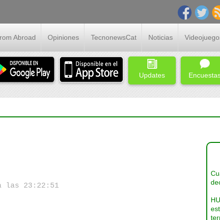
From Abroad
Opiniones
TecnonewsCat
Noticias
Videojuego
Updates
Encuesta
Cua
dec
a las 23:22:51
HU
es
ter