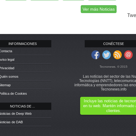
Ver más Noticias
Twe
INFORMACIONES
CONÉCTESE
Contacta
Aviso legal
Tecnonews. © 2015
Privacidad
Las notícias del sector de las N
 Quién somos
Tecnologías (NNTT), telecomunica
informática y emprendedores las enc
Sitemap
Tecnonews.info
Política de Cookies
Incluye las noticias de tecn
en tu web. Mantén informado 
NOTICIAS DE ...
clientes.
Noticias de Deep Web
Noticias de DAB