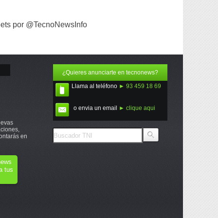
ets por @TecnoNewsInfo
¿Quieres anunciarte en tecnonews?
Llama al teléfono
► 93 459 18 69
o envia un email
► clique aqui
uevas
ciones,
ontarás en
onews
a tus