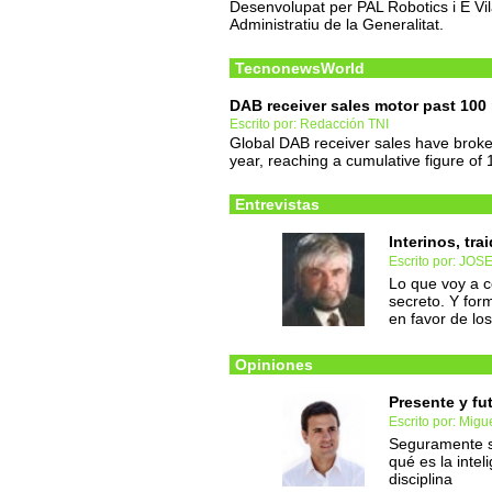
Desenvolupat per PAL Robotics i E Vila
Administratiu de la Generalitat.
TecnonewsWorld
DAB receiver sales motor past 100 
Escrito por: Redacción TNI
Global DAB receiver sales have broken
year, reaching a cumulative figure of 1
Entrevistas
Interinos, trai
Escrito por: JO
Lo que voy a c
secreto. Y for
en favor de los
Opiniones
Presente y fu
Escrito por: Mig
Seguramente se
qué es la intel
disciplina