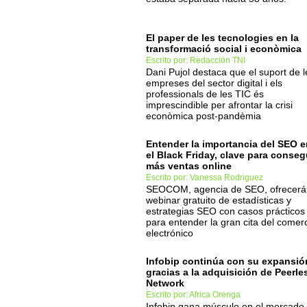
El paper de les tecnologies en la
transformació social i econòmica
Escrito por: Redacción TNI
Dani Pujol destaca que el suport de l
empreses del sector digital i els
professionals de les TIC és
imprescindible per afrontar la crisi
econòmica post-pandèmia
Entender la importancia del SEO e
el Black Friday, clave para conseg
más ventas online
Escrito por: Vanessa Rodriguez
SEOCOM, agencia de SEO, ofrecerá
webinar gratuito de estadísticas y
estrategias SEO con casos prácticos
para entender la gran cita del comer
electrónico
Infobip continúa con su expansió
gracias a la adquisición de Peerle
Network
Escrito por: Africa Orenga
Infobip gana músculo en el mercado