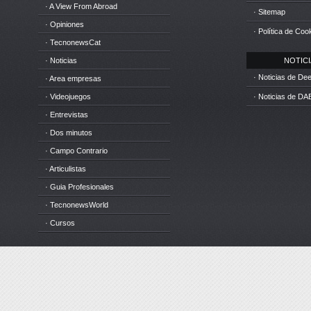
· A View From Abroad
· Sitemap
· Opiniones
· Política de Coo
· TecnonewsCat
· Noticias
NOTICIA
· Noticias de D
· Area empresas
· Videojuegos
· Noticias de DA
· Entrevistas
· Dos minutos
· Campo Contrario
· Articulistas
· Guia Profesionales
· TecnonewsWorld
· Cursos