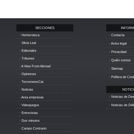
SECCIONES
INFORM
· Hemeroteca
· Contacta
· Silvia Leal
· Aviso legal
· Editoriales
· Privacidad
· Tribunes
· Quién somos
· A View From Abroad
· Sitemap
· Opiniones
· Política de Coo
· TecnonewsCat
· Noticias
NOTICIA
· Noticias de D
· Area empresas
· Videojuegos
· Noticias de DA
· Entrevistas
· Dos minutos
· Campo Contrario