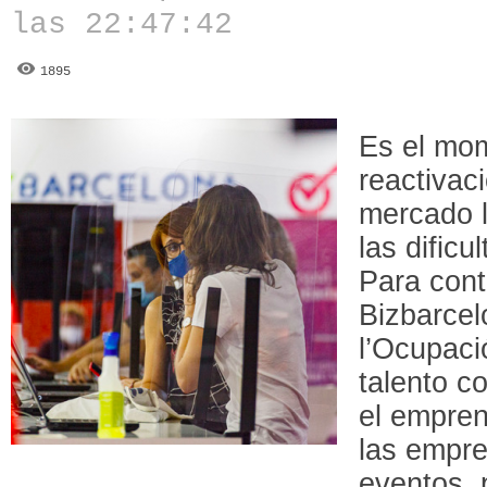
las 22:47:42
1895
Es el mom
reactivac
mercado l
las dific
Para contr
Bizbarcel
l’Ocupaci
talento c
el empren
las empr
eventos, 