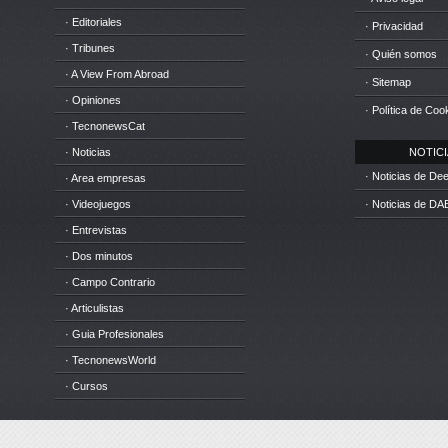
· Editoriales
· Privacidad
· Tribunes
· Quién somos
· A View From Abroad
· Sitemap
· Opiniones
· Política de Coo
· TecnonewsCat
· Noticias
NOTICIA
· Noticias de D
· Area empresas
· Videojuegos
· Noticias de DA
· Entrevistas
· Dos minutos
· Campo Contrario
· Articulistas
· Guia Profesionales
· TecnonewsWorld
· Cursos