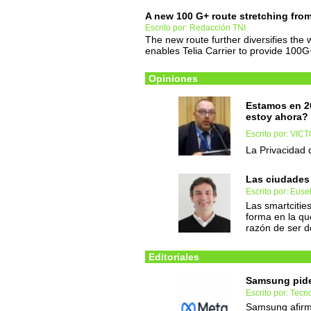
A new 100 G+ route stretching fro
Escrito por: Redacción TNI
The new route further diversifies the
enables Telia Carrier to provide 100G+
Opiniones
Estamos en 2
estoy ahora?
Escrito por: VI
La Privacidad 
Las ciudades 
Escrito por: Eus
Las smartcitie
forma en la qu
razón de ser d
Editoriales
Samsung pid
Escrito por: Tec
Samsung afirm