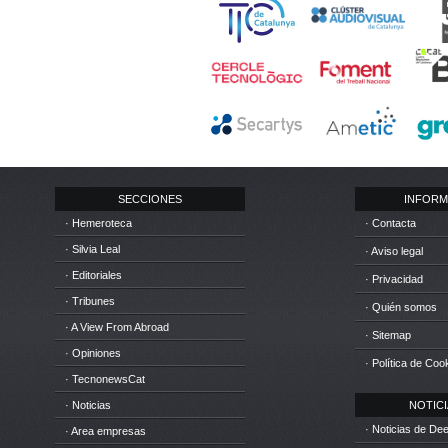
SECCIONES
INFORM
· Hemeroteca
· Contacta
· Silvia Leal
· Aviso legal
· Editoriales
· Privacidad
· Tribunes
· Quién somos
· A View From Abroad
· Sitemap
· Opiniones
· Política de Coo
· TecnonewsCat
· Noticias
NOTICIA
· Noticias de D
· Area empresas