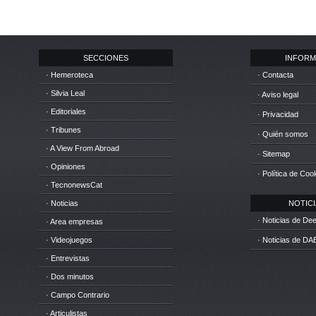
SECCIONES
INFORM
· Hemeroteca
· Contacta
· Silvia Leal
· Aviso legal
· Editoriales
· Privacidad
· Tribunes
· Quién somos
· A View From Abroad
· Sitemap
· Opiniones
· Política de Coo
· TecnonewsCat
· Noticias
NOTICIA
· Noticias de D
· Area empresas
· Videojuegos
· Noticias de DA
· Entrevistas
· Dos minutos
· Campo Contrario
· Articulistas