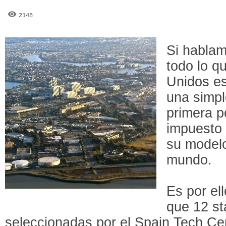
2148
Si habla
todo lo q
Unidos es
una simpl
primera p
impuesto
su modelo
mundo.
Es por ell
que 12 st
seleccionadas por el Spain Tech Ce