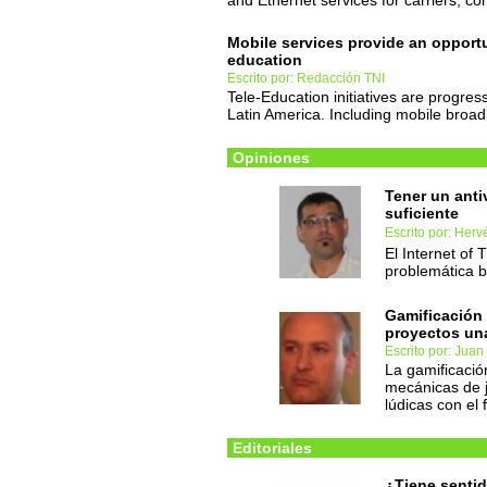
and Ethernet services for carriers, co
Mobile services provide an opportu
education
Escrito por: Redacción TNI
Tele-Education initiatives are progres
Latin America. Including mobile broad
Opiniones
Tener un anti
suficiente
Escrito por: Her
El Internet of
problemática 
Gamificación 
proyectos una
Escrito por: Juan
La gamificació
mecánicas de j
lúdicas con el 
Editoriales
¿Tiene sentid