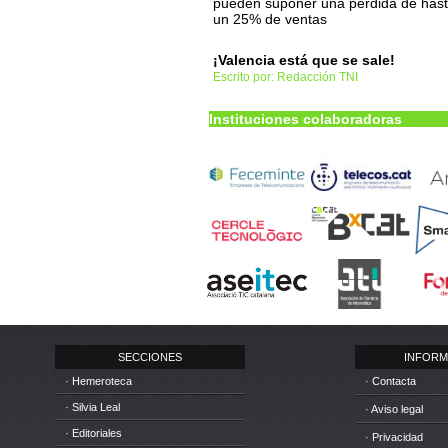
pueden suponer una pérdida de has
un 25% de ventas
¡Valencia está que se sale!
Escrito por: Redacción TNI
Instituciones colaboradoras
SECCIONES
INFORM
· Hemeroteca
· Contacta
· Silvia Leal
· Aviso legal
· Editoriales
· Privacidad