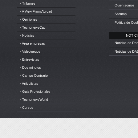
· Tribunes
· Quién somos
· A View From Abroad
· Sitemap
· Opiniones
· Política de Coo
· TecnonewsCat
· Noticias
NOTICIA
· Noticias de D
· Area empresas
· Videojuegos
· Noticias de DA
· Entrevistas
· Dos minutos
· Campo Contrario
· Articulistas
· Guia Profesionales
· TecnonewsWorld
· Cursos