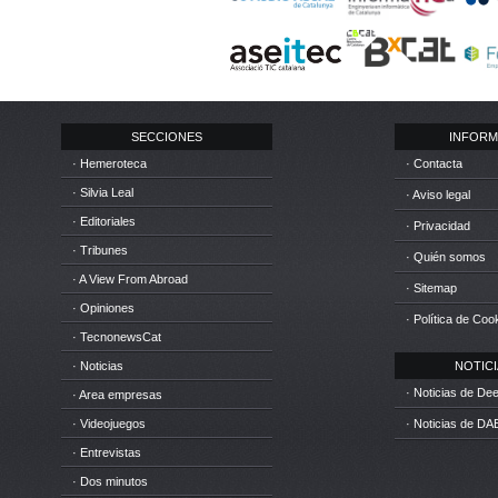
SECCIONES
INFORM
· Hemeroteca
· Contacta
· Silvia Leal
· Aviso legal
· Editoriales
· Privacidad
· Tribunes
· Quién somos
· A View From Abroad
· Sitemap
· Opiniones
· Política de Coo
· TecnonewsCat
· Noticias
NOTICIA
· Noticias de D
· Area empresas
· Videojuegos
· Noticias de DA
· Entrevistas
· Dos minutos