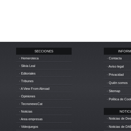
SECCIONES
INFORM
· Hemeroteca
· Contacta
· Silvia Leal
· Aviso legal
· Editoriales
· Privacidad
· Tribunes
· Quién somos
· A View From Abroad
· Sitemap
· Opiniones
· Política de Coo
· TecnonewsCat
· Noticias
NOTICIA
· Noticias de D
· Area empresas
· Videojuegos
· Noticias de DA