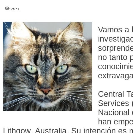
2571
Vamos a h
investiga
sorprende
no tanto 
conocimie
extravaga
Central T
Services 
Nacional 
han empe
Lithgow, Australia. Su intención es 