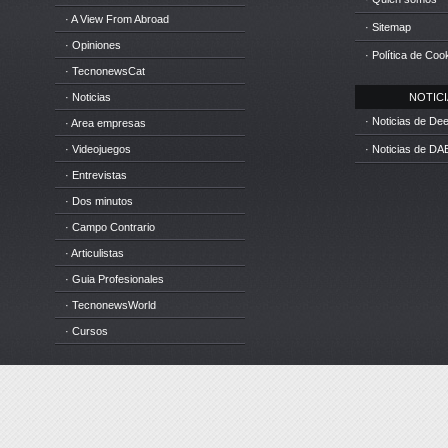
· A View From Abroad
· Sitemap
· Opiniones
· Política de Coo
· TecnonewsCat
· Noticias
NOTICIA
· Noticias de D
· Area empresas
· Videojuegos
· Noticias de DA
· Entrevistas
· Dos minutos
· Campo Contrario
· Articulistas
· Guia Profesionales
· TecnonewsWorld
· Cursos