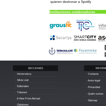
quieren destronar a Spotify
Instituciones colaboradoras
SECCIONES
INFORM
· Hemeroteca
· Contacta
· Silvia Leal
· Aviso legal
· Editoriales
· Privacidad
· Tribunes
· Quién somos
· A View From Abroad
· Sitemap
· Opiniones