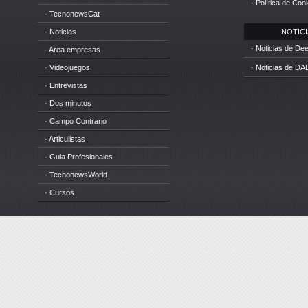
· Política de Coo
· TecnonewsCat
· Noticias
NOTICIA
· Noticias de D
· Area empresas
· Videojuegos
· Noticias de DA
· Entrevistas
· Dos minutos
· Campo Contrario
· Articulistas
· Guia Profesionales
· TecnonewsWorld
· Cursos