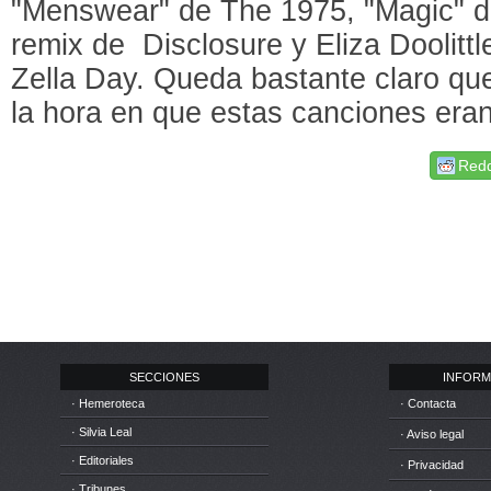
"Menswear" de The 1975, "Magic" d
remix de Disclosure y Eliza Doolitt
Zella Day. Queda bastante claro qu
la hora en que estas canciones era
Redd
SECCIONES
INFORM
· Hemeroteca
· Contacta
· Silvia Leal
· Aviso legal
· Editoriales
· Privacidad
· Tribunes