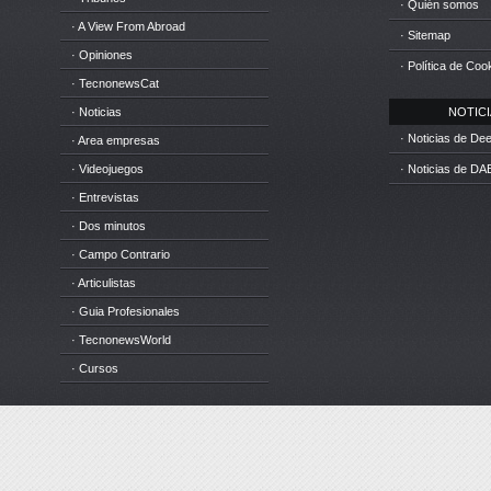
· Quién somos
· A View From Abroad
· Sitemap
· Opiniones
· Política de Coo
· TecnonewsCat
· Noticias
NOTICIA
· Noticias de D
· Area empresas
· Videojuegos
· Noticias de DA
· Entrevistas
· Dos minutos
· Campo Contrario
· Articulistas
· Guia Profesionales
· TecnonewsWorld
· Cursos