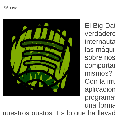
3369
El Big Da
verdadero
internau
las máqu
sobre nos
comporta
mismos?
Con la ir
aplicacio
programa
una forma
nuestros gustos. Es lo que ha llev