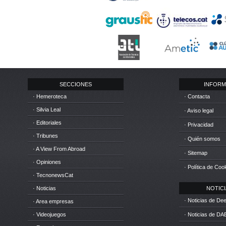
SECCIONES
INFORM
· Hemeroteca
· Contacta
· Silvia Leal
· Aviso legal
· Editoriales
· Privacidad
· Tribunes
· Quién somos
· A View From Abroad
· Sitemap
· Opiniones
· Política de Coo
· TecnonewsCat
· Noticias
NOTICIA
· Noticias de D
· Area empresas
· Videojuegos
· Noticias de DA