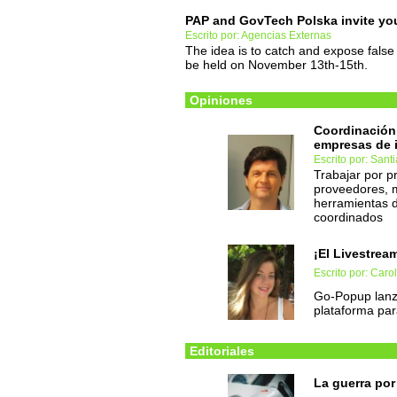
PAP and GovTech Polska invite yo
Escrito por: Agencias Externas
The idea is to catch and expose false
be held on November 13th-15th.
Opiniones
Coordinación 
empresas de i
Escrito por: San
Trabajar por p
proveedores, 
herramientas d
coordinados
¡El Livestrea
Escrito por: Caro
Go-Popup lanz
plataforma par
Editoriales
La guerra por