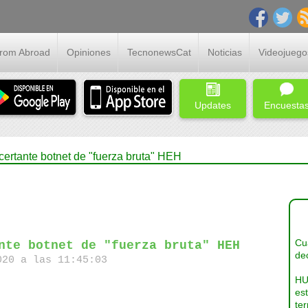
From Abroad
Opiniones
TecnonewsCat
Noticias
Videojuego
Updates
Encuesta
ertante botnet de "fuerza bruta" HEH
Cua
nte botnet de "fuerza bruta" HEH
dec
20 a las 11:45:03
HU
es
ter