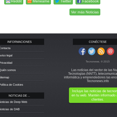
Reddit
Meneame
Twitter
Facebook
Ver más Noticias
INFORMACIONES
CONÉCTESE
Contacta
Aviso legal
Tecnonews. © 2015
Privacidad
Las notícias del sector de las N
 Quién somos
Tecnologías (NNTT), telecomunica
informática y emprendedores las enc
Sitemap
Tecnonews.info
Política de Cookies
Incluye las noticias de tecn
en tu web. Mantén informado 
NOTICIAS DE ...
clientes.
Noticias de Deep Web
Noticias de DAB