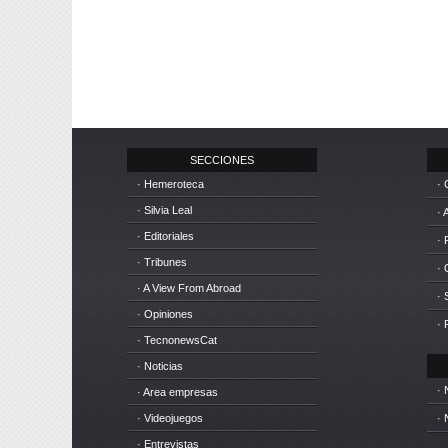
SECCIONES
· Hemeroteca
· 
· Silvia Leal
· 
· Editoriales
· 
· Tribunes
·
· A View From Abroad
· 
· Opiniones
· 
· TecnonewsCat
· Noticias
· 
· Area empresas
· Videojuegos
· 
· Entrevistas