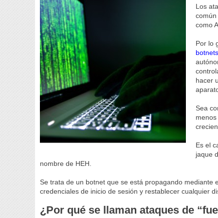
Los at
común 
como 
Por lo 
botnet
autónom
control
hacer 
aparato
Sea co
menos t
crecien
Es el 
jaque d
nombre de HEH.
Se trata de un botnet que se está propagando mediante e
credenciales de inicio de sesión y restablecer cualquier di
¿Por qué se llaman ataques de “fue