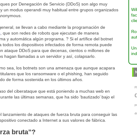
aques por Denegación de Servicio (DDoS) son algo muy
Wi
y un modus operandi muy habitual entre grupos organizados
fac
Anonymous.
cli
general, se llevan a cabo mediante la programación de
Ro
s
, que son redes de robots que ejecutan de manera
aut
a y automática algún programa. ? Si el artífice del botnet
a todos los dispositivos infectados de forma remota puede
Un
un ataque DDoS para que decenas, cientos o millones de
ind
s hagan llamadas a un servidor y así, colapsarlo.
mo sea, los botnets son una amenaza que aunque acapara
itulares que los ransomware o el phishing, han seguido
do de forma sostenida en los últimos años.
F
caso del ciberataque que está poniendo a muchas web en
urante las últimas semanas, que ha sido ‘bautizado’ bajo el
p
l lanzamiento de ataques de fuerza bruta para conseguir las
d
spositivo conectado a Internet a sus valores de fábrica.
rza bruta”?