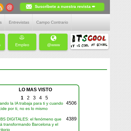
Suscríbete a nuestra revista ➨
s
Entrevistas
Campo Contrario
s
Empleo
@www
LO MAS VISTO
1
2
3
4
5
4506
ndo la IA trabaja para ti y cuando
ide por ti, no es lo mismo
4389
BS DIGITALES: el fenómeno que
tá transformando Barcelona y el
ritorio