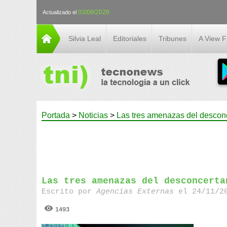
03/08/2026
Actualizado el
Silvia Leal
Editoriales
Tribunes
A View 
Portada
>
Noticias
>
Las tres amenazas del desconc
Las tres amenazas del desconcerta
Escrito por
Agencias Externas
el 24/11/20
1493