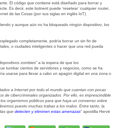
ante. El código que contiene está diseñado para borrar y
ecte. Es decir, este botnent puede ‘resetear’ cualquier router,
ernet de las Cosas (por sus siglas en inglés IoT).
ndiendo y aunque aún no ha bloqueado ningún dispositivo, los
esplegado completamente, podría borrar un sin fin de
itales, o ciudades inteligentes o hacer que una red pueda
 dispositivos zombies
” a la espera de que los
ue tumbar cientos de servidores y negocios, como se ha
ría usarse para llevar a cabo un apagón digital en una zona o
ctados a Internet por todo el mundo que cuentan con pocas
s de cibercriminales organizados. Por ello, es imprescindible
 y los organismos públicos para que haya un consenso sobre
abremos puesto muchas trabas a los malos. Entre tanto, la
adas que
detecten y eliminen estas amenazas
” apostilla Hervé