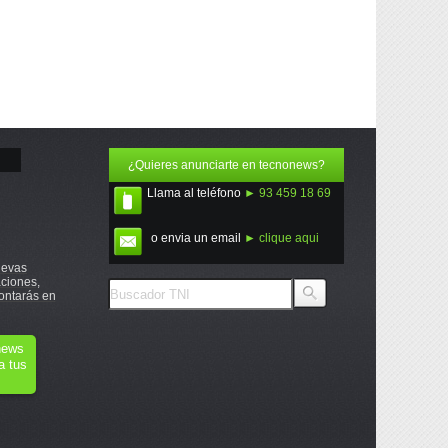
¿Quieres anunciarte en tecnonews?
Llama al teléfono
► 93 459 18 69
o envia un email
► clique aqui
uevas
ciones,
ontarás en
onews
a tus