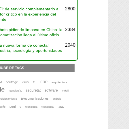
2800
Fi: de servicio complementario a
tor crítico en la experiencia del
ente
2384
bots pidiendo limosna en China: la
omatización llega al último oficio
2040
a nueva forma de conectar
ustria, tecnología y oportunidades
NUBE DE TAGS
ERP
perittage
virus
M
TI,
arquitectura,
de
seguretat
software
móvil
tecnología,
telecomunicaciones
osicionamiento
android
perti
y
atac
iseño
tecnologia
tecnologia,