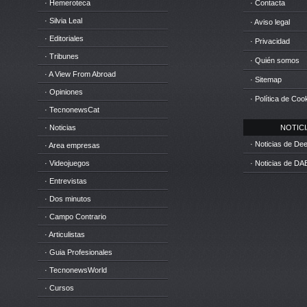
· Hemeroteca
· Contacta
· Silvia Leal
· Aviso legal
· Editoriales
· Privacidad
· Tribunes
· Quién somos
· A View From Abroad
· Sitemap
· Opiniones
· Política de Coo
· TecnonewsCat
· Noticias
NOTICIA
· Noticias de D
· Area empresas
· Videojuegos
· Noticias de DA
· Entrevistas
· Dos minutos
· Campo Contrario
· Articulistas
· Guia Profesionales
· TecnonewsWorld
· Cursos