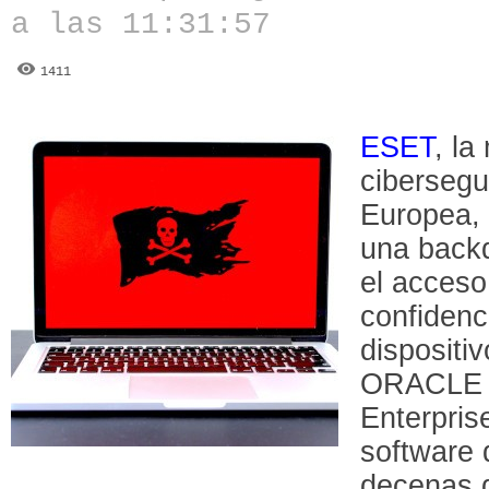
a las 11:31:57
1411
ESET
, l
cibersegu
Europea, 
una back
el acceso
confidenc
dispositi
ORACLE 
Enterpris
software 
decenas d