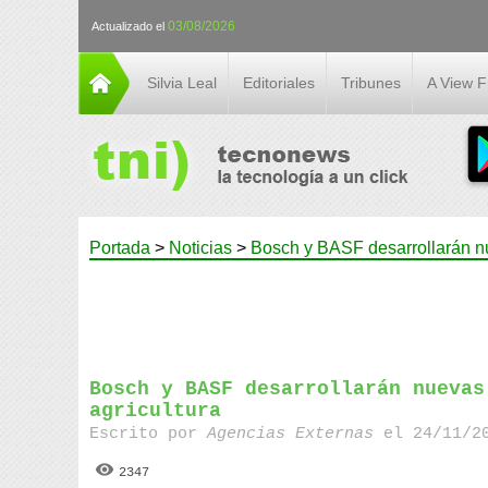
03/08/2026
Actualizado el
Silvia Leal
Editoriales
Tribunes
A View 
Portada
>
Noticias
>
Bosch y BASF desarrollarán nue
Bosch y BASF desarrollarán nuevas
agricultura
Escrito por
Agencias Externas
el 24/11/20
2347