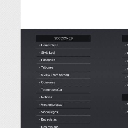
SECCIONES
· Hemeroteca
· 
· Silvia Leal
· 
· Editoriales
· 
· Tribunes
·
· A View From Abroad
· 
· Opiniones
· 
· TecnonewsCat
· Noticias
· 
· Area empresas
· Videojuegos
· 
· Entrevistas
· Dos minutos