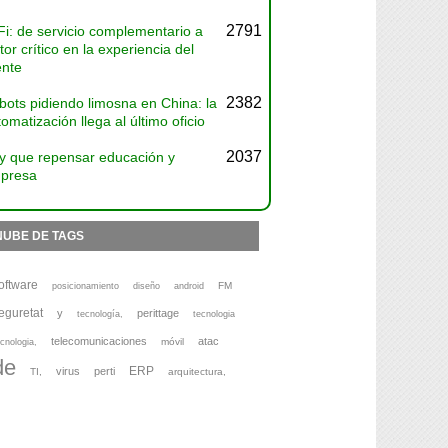
2791
Fi: de servicio complementario a
tor crítico en la experiencia del
ente
2382
bots pidiendo limosna en China: la
omatización llega al último oficio
2037
y que repensar educación y
presa
NUBE DE TAGS
oftware
FM
posicionamiento
diseño
android
eguretat
y
perittage
tecnología,
tecnologia
telecomunicaciones
atac
móvil
cnologia,
de
ERP
virus
perti
TI,
arquitectura,