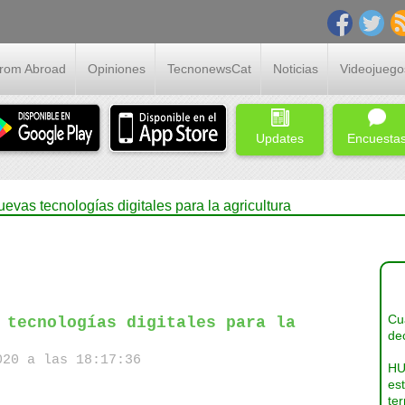
From Abroad
Opiniones
TecnonewsCat
Noticias
Videojuego
Updates
Encuesta
vas tecnologías digitales para la agricultura
Cua
 tecnologías digitales para la
dec
20 a las 18:17:36
HU
es
ter