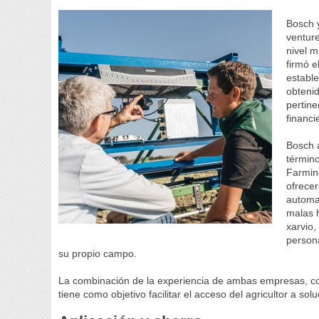
Bosch 
venture
nivel m
firmó 
estable
obtenid
pertine
financi
Bosch a
término
Farming
ofrece
automat
malas h
xarvio,
person
su propio campo.
La combinación de la experiencia de ambas empresas, co
tiene como objetivo facilitar el acceso del agricultor a so