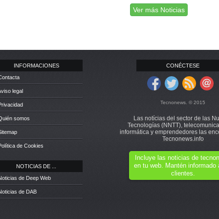
Ver más Noticias
INFORMACIONES
CONÉCTESE
Contacta
Aviso legal
Tecnonews. © 2015
Privacidad
Las notícias del sector de las N
 Quién somos
Tecnologías (NNTT), telecomunica
informática y emprendedores las enc
Sitemap
Tecnonews.info
Política de Cookies
Incluye las noticias de tecn
en tu web. Mantén informado 
NOTICIAS DE ...
clientes.
Noticias de Deep Web
Noticias de DAB