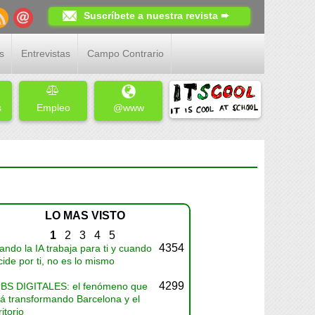
Suscríbete a nuestra revista ➨
s
Entrevistas
Campo Contrario
s
Empleo
@www
LO MAS VISTO
1
2
3
4
5
4354
ndo la IA trabaja para ti y cuando
ide por ti, no es lo mismo
4299
BS DIGITALES: el fenómeno que
tá transformando Barcelona y el
ritorio