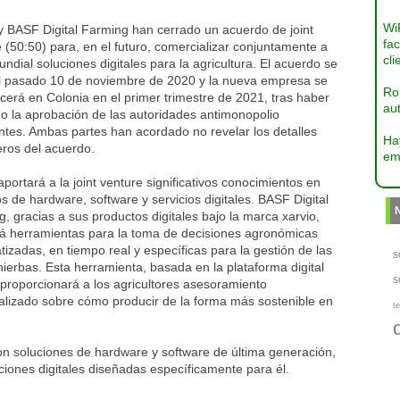
Wi
y BASF Digital Farming han cerrado un acuerdo de joint
fac
 (50:50) para, en el futuro, comercializar conjuntamente a
cli
undial soluciones digitales para la agricultura. El acuerdo se
el pasado 10 de noviembre de 2020 y la nueva empresa se
Ro
cerá en Colonia en el primer trimestre de 2021, tras haber
aut
o la aprobación de las autoridades antimonopolio
ntes. Ambas partes han acordado no revelar los detalles
Ha
eros del acuerdo.
em
portará a la joint venture significativos conocimientos en
s de hardware, software y servicios digitales. BASF Digital
, gracias a sus productos digitales bajo la marca xarvio,
rá herramientas para la toma de decisiones agronómicas
izadas, en tiempo real y específicas para la gestión de las
s
ierbas. Esta herramienta, basada en la plataforma digital
s
 proporcionará a los agricultores asesoramiento
alizado sobre cómo producir de la forma más sostenible en
te
n soluciones de hardware y software de última generación,
luciones digitales diseñadas específicamente para él.