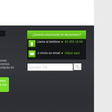
¿Quieres anunciarte en tecnonews?
Llama al teléfono
► 93 459 18 69
o envia un email
► clique aqui
uevas
ciones,
ontarás en
onews
a tus