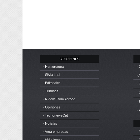
SECCIONES
· Hemeroteca
· 
· Silvia Leal
· 
· Editoriales
· 
· Tribunes
·
· A View From Abroad
· 
· Opiniones
· 
· TecnonewsCat
· Noticias
· 
· Area empresas
· Videojuegos
· 