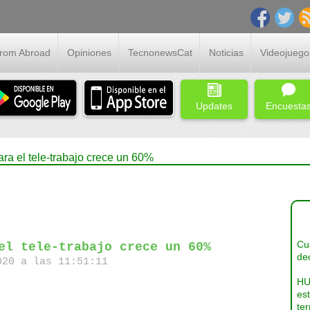
From Abroad
Opiniones
TecnonewsCat
Noticias
Videojuego
Updates
Encuesta
ra el tele-trabajo crece un 60%
Cua
el tele-trabajo crece un 60%
dec
20 a las 11:51:11
HU
es
ter