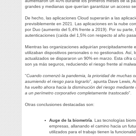
aumentaron un 40% durante los primeros meses de la pa
grandes y medianas que querían garantizar un acceso seg
De hecho, las aplicaciones Cloud superarán a las aplicac
previsiblemente en 2021. Las aplicaciones en la nube cons
por Duo (aumento del 5,4% frente a 2019). Por su parte, 
autenticaciones (caída del 1,5% con respecto al año pasa
Mientras las organizaciones adquirían precipitadamente e
utilizaban dispositivos personales o no gestionados. Así,
actualizados se dispararon un 90% en marzo. Esta cifra ca
son ya más seguros, reduciendo el riesgo frente al malwa
“
Cuando comenzó la pandemia, la prioridad de muchas org
asumiendo el riesgo para lograrlo
”, apunta Dave Lewis, A
ha vuelto ahora hacia la disminución del riesgo median
a un perímetro corporativo completamente trastocado
”.
Otras conclusiones destacadas son:
Auge de la biometría
. Las tecnologías biom
empresas, allanando el camino hacia un futur
utilizados para el trabajo tienen la funciona