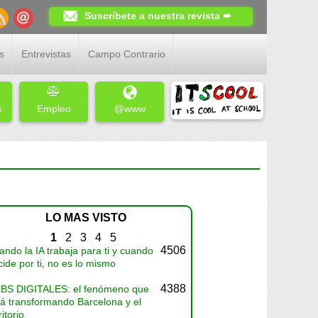
Suscríbete a nuestra revista ➨
s
Entrevistas
Campo Contrario
s
Empleo
@www
LO MAS VISTO
1
2
3
4
5
4506
ndo la IA trabaja para ti y cuando
ide por ti, no es lo mismo
4388
BS DIGITALES: el fenómeno que
tá transformando Barcelona y el
ritorio