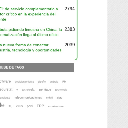
2794
Fi: de servicio complementario a
tor crítico en la experiencia del
ente
2383
bots pidiendo limosna en China: la
omatización llega al último oficio
2039
a nueva forma de conectar
ustria, tecnología y oportunidades
NUBE DE TAGS
oftware
FM
posicionamiento
diseño
android
eguretat
y
perittage
tecnología,
tecnologia
telecomunicaciones
atac
móvil
cnologia,
de
ERP
virus
perti
TI,
arquitectura,