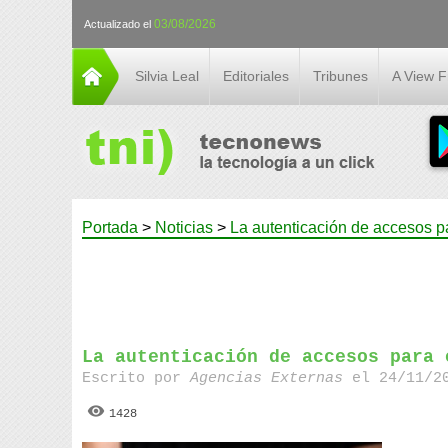
03/08/2026
Actualizado el
Silvia Leal
Editoriales
Tribunes
A View 
Portada
>
Noticias
>
La autenticación de accesos pa
La autenticación de accesos para 
Escrito por
Agencias Externas
el 24/11/20
1428