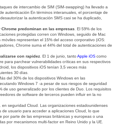
 ataques de intercambio de SIM (SIM-swapping) ha llevado a
e autenticación En términos interanuales, el porcentaje de
 desautorizar la autenticación SMS casi se ha duplicado,
r Chrome predominan en las empresas
. El 59% de los
plicaciones protegidas corren con Windows, seguido de Mac
s móviles representan el 15% del acceso corporativo (iOS:
gadores, Chrome suma el 44% del total de autenticaciones de
alizarse con rapidez
. El 1 de junio, tanto
Apple iOS
como
e para parchear vulnerabilidades críticas en sus respectivos
roid, los dispositivos iOS tenían 3,5 veces más
uientes 30 días.
Más del 30% de los dispositivos Windows en las
jecutando Windows 7 -a pesar de sus riesgos de seguridad
0% de uso generalizado por los clientes de Duo. Los requisitos
veedores de software de terceros pueden influir en la no
. en seguridad Cloud. Las organizaciones estadounidenses
 de usuario para acceder a aplicaciones Cloud, lo que
e por parte de las empresas británicas y europeas o una
das por mecanismos multi-factor en Reino Unido y la UE.