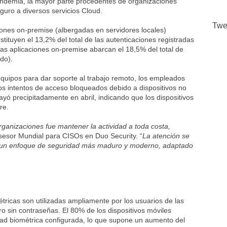
ndemia, la mayor parte procedentes de organizaciones
uro a diversos servicios Cloud.
Twe
iones on-premise (albergadas en servidores locales)
tituyen el 13,2% del total de las autenticaciones registradas
las aplicaciones on-premise abarcan el 18,5% del total de
do).
quipos para dar soporte al trabajo remoto, los empleados
 los intentos de acceso bloqueados debido a dispositivos no
yó precipitadamente en abril, indicando que los dispositivos
re.
anizaciones fue mantener la actividad a toda costa,
sesor Mundial para CISOs en Duo Security. “
La atención se
te un enfoque de seguridad más maduro y moderno, adaptado
étricas son utilizadas ampliamente por los usuarios de las
o sin contraseñas. El 80% de los dispositivos móviles
lidad biométrica configurada, lo que supone un aumento del