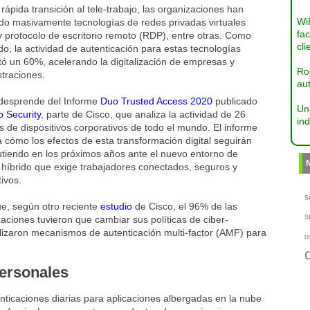
 rápida transición al tele-trabajo, las organizaciones han
Wi
do masivamente tecnologías de redes privadas virtuales
fac
 protocolo de escritorio remoto (RDP), entre otras. Como
cli
do, la actividad de autenticación para estas tecnologías
ó un 60%, acelerando la digitalización de empresas y
Ro
traciones.
aut
 desprende del Informe
Duo Trusted Access 2020
publicado
Un
 Security
, parte de Cisco, que analiza la actividad de 26
ind
s de dispositivos corporativos de todo el mundo. El informe
 cómo los efectos de esta transformación digital seguirán
utiendo en los próximos años ante el nuevo entorno de
 híbrido que exige trabajadores conectados, seguros y
ivos.
s
ue, según otro reciente
estudio
de Cisco, el 96% de las
s
aciones tuvieron que cambiar sus políticas de ciber-
ilizaron mecanismos de autenticación multi-factor (AMF) para
te
personales
ticaciones diarias para aplicaciones albergadas en la nube