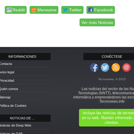
Reddit
Meneame
Twitter
Facebook
Ver más Noticias
INFORMACIONES
CONÉCTESE
Contacta
Aviso legal
Tecnonews. © 2015
Privacidad
Las notícias del sector de las N
 Quién somos
Tecnologías (NNTT), telecomunica
informática y emprendedores las enc
Sitemap
Tecnonews.info
Política de Cookies
Incluye las noticias de tecn
en tu web. Mantén informado 
NOTICIAS DE ...
clientes.
Noticias de Deep Web
Noticias de DAB