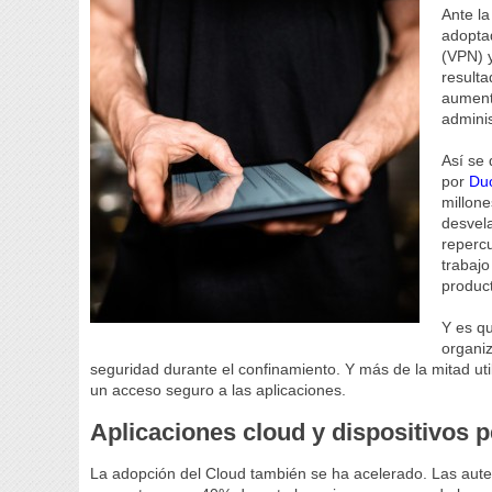
Ante la
adopta
(VPN) y
resulta
aument
adminis
Así se
por
Duo
millone
desvela
reperc
trabajo
product
Y es q
organiz
seguridad durante el confinamiento. Y más de la mitad ut
un acceso seguro a las aplicaciones.
Aplicaciones cloud y dispositivos 
La adopción del Cloud también se ha acelerado. Las auten