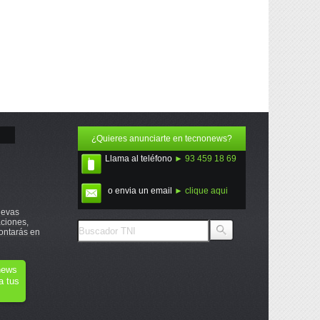
¿Quieres anunciarte en tecnonews?
Llama al teléfono
► 93 459 18 69
o envia un email
► clique aqui
uevas
ciones,
ontarás en
onews
a tus