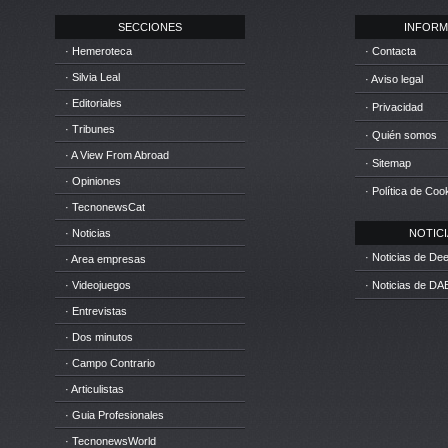
SECCIONES
INFORM
· Hemeroteca
· Contacta
· Silvia Leal
· Aviso legal
· Editoriales
· Privacidad
· Tribunes
· Quién somos
· A View From Abroad
· Sitemap
· Opiniones
· Política de Coo
· TecnonewsCat
· Noticias
NOTICIA
· Noticias de D
· Area empresas
· Videojuegos
· Noticias de DA
· Entrevistas
· Dos minutos
· Campo Contrario
· Articulistas
· Guia Profesionales
· TecnonewsWorld