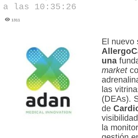
a las 10:35:26
1311
El nuevo
AllergoC
una
funda
market
co
adrenalin
las vitrin
(DEAs). S
de
Cardi
visibilida
la monito
gestión e