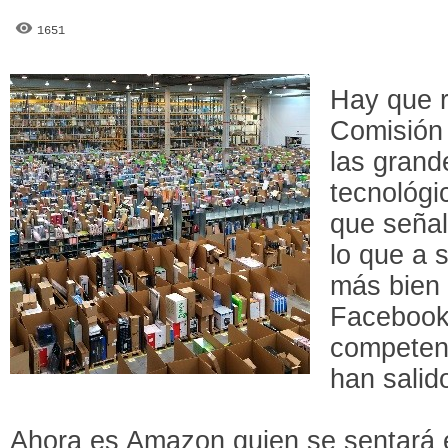
1651
Hay que r
Comisión 
las gran
tecnológi
que señal
lo que a 
más bien 
Facebook
competenc
han salido
Ahora es Amazon quien se sentará e