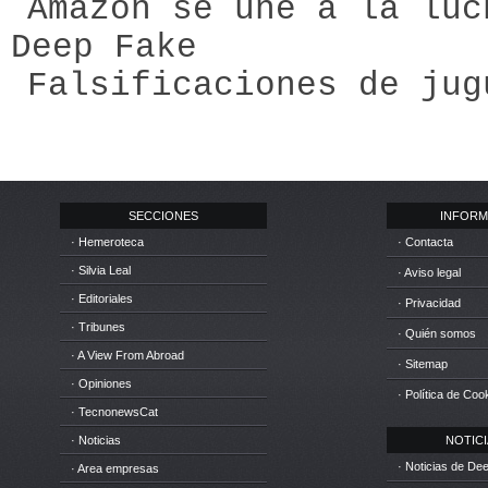
Amazon se une a la luc
Deep Fake
Falsificaciones de jug
SECCIONES
INFORM
· Hemeroteca
· Contacta
· Silvia Leal
· Aviso legal
· Editoriales
· Privacidad
· Tribunes
· Quién somos
· A View From Abroad
· Sitemap
· Opiniones
· Política de Coo
· TecnonewsCat
· Noticias
NOTICIA
· Noticias de D
· Area empresas