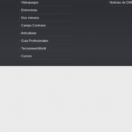
· Videojuegos
· Noticias de DA
· Entrevistas
· Dos minutos
· Campo Contrario
· Articulistas
· Guia Profesionales
· TecnonewsWorld
· Cursos